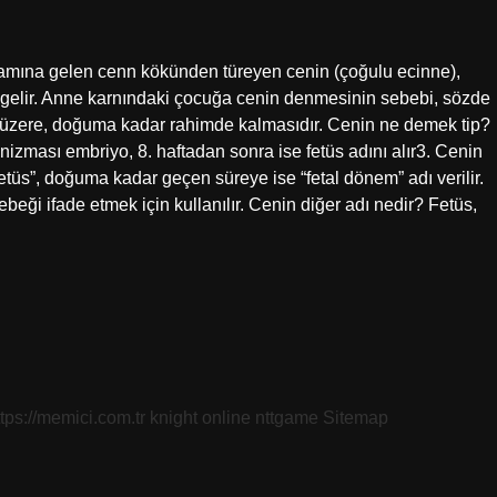
lamına gelen cenn kökünden türeyen cenin (çoğulu ecinne),
ra gelir. Anne karnındaki çocuğa cenin denmesinin sebebi, sözde
ği üzere, doğuma kadar rahimde kalmasıdır. Cenin ne demek tip?
izması embriyo, 8. haftadan sonra ise fetüs adını alır3. Cenin
tüs”, doğuma kadar geçen süreye ise “fetal dönem” adı verilir.
ebeği ifade etmek için kullanılır. Cenin diğer adı nedir? Fetüs,
ttps://memici.com.tr
knight online
nttgame
Sitemap