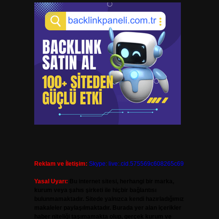
Reklam ve İletişim:
Skype: live:.cid.575569c608265c69
Yasal Uyarı:
Bu internet sitesi, herhangi bir marka,
kurum veya şahıs şirketi ile hiçbir bağlantısı
bulunmamaktadır. Sitede yalnızca kendi hazırladığımız
makaleler paylaşılmaktadır. Burada yer alan içerikler
haber niteliği taşımamakta olup, gerçek kurum ve