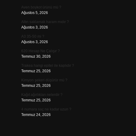
Aven boykot ürünü mü ?
Ağustos 5, 2026
Altın saklamak haram mıdır ?
Ağustos 3, 2026
A3 35-50 mi ?
Ağustos 3, 2026
620 Hesap Ne Çalışır ?
Temmuz 30, 2026
Trakea hangi epitel ile kaplıdır ?
Temmuz 25, 2026
Kimyon şekeri düşürür mü ?
Temmuz 25, 2026
Kağıt ağırlıkları nelerdir ?
Temmuz 25, 2026
4 numara saç ne kadar uzun ?
Temmuz 24, 2026