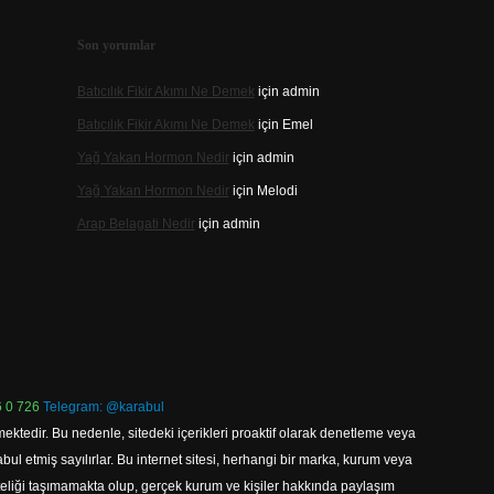
Son yorumlar
Batıcılık Fikir Akımı Ne Demek
için
admin
Batıcılık Fikir Akımı Ne Demek
için
Emel
Yağ Yakan Hormon Nedir
için
admin
Yağ Yakan Hormon Nedir
için
Melodi
Arap Belagati Nedir
için
admin
 0 726
Telegram: @karabul
ektedir. Bu nedenle, sitedeki içerikleri proaktif olarak denetleme veya
 etmiş sayılırlar. Bu internet sitesi, herhangi bir marka, kurum veya
niteliği taşımamakta olup, gerçek kurum ve kişiler hakkında paylaşım