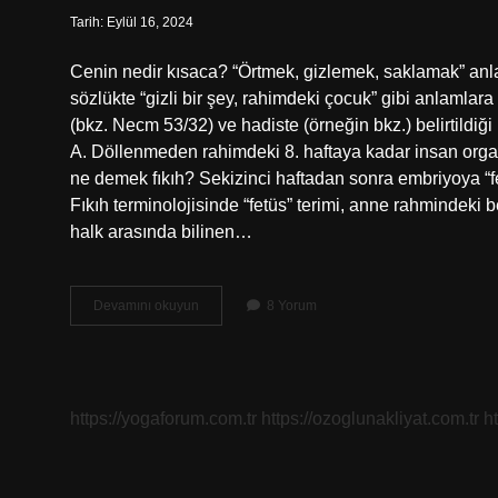
Tarih: Eylül 16, 2024
Cenin nedir kısaca? “Örtmek, gizlemek, saklamak” an
sözlükte “gizli bir şey, rahimdeki çocuk” gibi anlamla
(bkz. Necm 53/32) ve hadiste (örneğin bkz.) belirtildi
A. Döllenmeden rahimdeki 8. haftaya kadar insan organ
ne demek fıkıh? Sekizinci haftadan sonra embriyoya “fe
Fıkıh terminolojisinde “fetüs” terimi, anne rahmindeki b
halk arasında bilinen…
Cenin
Devamını okuyun
8 Yorum
Nedir
Açıklaması
https://yogaforum.com.tr
https://ozoglunakliyat.com.tr
h