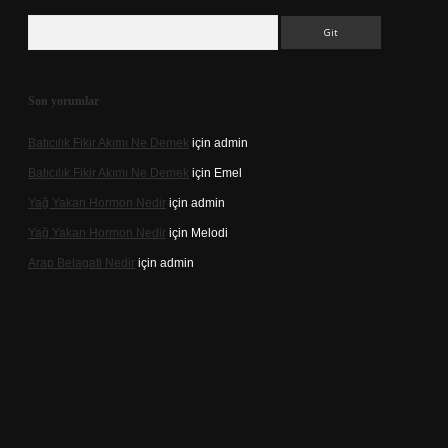
Arama
Son yorumlar
Batıcılık Fikir Akımı Ne Demek
için
admin
Batıcılık Fikir Akımı Ne Demek
için
Emel
Yağ Yakan Hormon Nedir
için
admin
Yağ Yakan Hormon Nedir
için
Melodi
Arap Belagati Nedir
için
admin
i giriş adresi