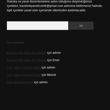
Hukuka ve yasal düzenlemelere aykırı olduğunu düşündüğünüz
içerikleri,
backlinkpanelicomtr@gmail.com
adresine bildirmeniz halinde,
ilgili içerikler yasal süre içerisinde sitemizden kaldırılacaktır.
Arama
Son yorumlar
Batıcılık Fikir Akımı Ne Demek
için
admin
Batıcılık Fikir Akımı Ne Demek
için
Emel
Yağ Yakan Hormon Nedir
için
admin
Yağ Yakan Hormon Nedir
için
Melodi
Arap Belagati Nedir
için
admin