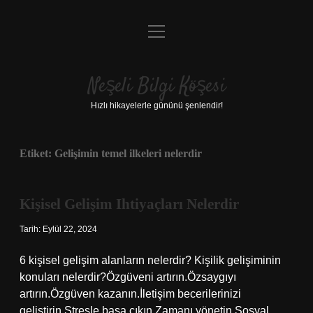
menüyü
Anasayfa
aç
Gizlilik Politikası
Neşeli Bilgi Köşesi
Yasal Uyarı
Hızlı hikayelerle gününü şenlendir!
Hakkımızda
Etiket:
Gelişimin temel ilkeleri nelerdir
Kişisel Gelişim Ihtiyaçları Nelerdir
Tarih: Eylül 22, 2024
6 kişisel gelişim alanların nelerdir? Kişilik gelişiminin
konuları nelerdir?Özgüveni artırın.Özsaygıyı
artırın.Özgüven kazanın.İletişim becerilerinizi
geliştirin.Stresle başa çıkın.Zamanı yönetin.Sosyal