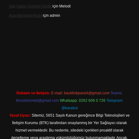
Yağ Yakan Hormon Nedir
için
Melodi
Arap Belagati Nedir
için
admin
bet yeni giriş adresi
Reklam ve İletişim:
E-mail:
backlinkpaneli@gmail.com
Teams:
forumhizmeti@gmail.com
Whatsapp: 0262 606 0 726
Telegram:
@karabul
Yasal Uyarı:
Sitemiz, 5651 Sayılı Kanun gereğince Bilgi Teknolojileri ve
İletişim Kurumu (BTK) tarafından onaylanmış bir Yer Sağlayıcı olarak
hizmet vermektedir. Bu nedenle, sitedeki içerikleri proaktif olarak
denetleme veya araştırma yükümlülüğümüz bulunmamaktadır. Ancak,