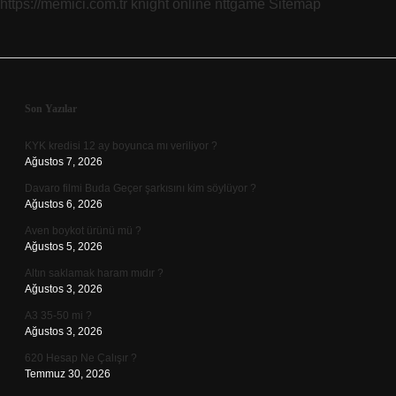
https://memici.com.tr
knight online
nttgame
Sitemap
Sidebar
Son Yazılar
KYK kredisi 12 ay boyunca mı veriliyor ?
Ağustos 7, 2026
Davaro filmi Buda Geçer şarkısını kim söylüyor ?
Ağustos 6, 2026
Aven boykot ürünü mü ?
Ağustos 5, 2026
Altın saklamak haram mıdır ?
Ağustos 3, 2026
A3 35-50 mi ?
Ağustos 3, 2026
620 Hesap Ne Çalışır ?
Temmuz 30, 2026