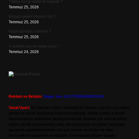
Trakea hangi epitel ile kaplıdır ?
Temmuz 25, 2026
Kimyon şekeri düşürür mü ?
Temmuz 25, 2026
Kağıt ağırlıkları nelerdir ?
Temmuz 25, 2026
4 numara saç ne kadar uzun ?
Temmuz 24, 2026
Reklam ve İletişim:
Skype: live:.cid.575569c608265c69
Yasal Uyarı:
Bu internet sitesi, herhangi bir marka, kurum veya şahıs
şirketi ile hiçbir bağlantısı bulunmamaktadır. Sitede yalnızca kendi
hazırladığımız makaleler paylaşılmaktadır. Burada yer alan içerikler
haber niteliği taşımamakta olup, gerçek kurum ve kişiler hakkında
paylaşım yapılmamaktadır. Gerçek kurum ve kişiler ile isim
benzerlikleri tamamen tesadüfidir. Sitemizdeki bilgiler taslak