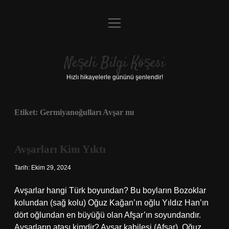
menüyü
Anasayfa
aç
Gizlilik Politikası
Neşeli Bilgi Köşesi
Yasal Uyarı
Hızlı hikayelerle gününü şenlendir!
Hakkımızda
Etiket:
Germiyanoğulları Avşar mı
Avşarları Kim Yıktı
Tarih: Ekim 29, 2024
Avşarlar hangi Türk boyundan? Bu boyların Bozoklar
kolundan (sağ kolu) Oğuz Kağan’ın oğlu Yıldız Han’ın
dört oğlundan en büyüğü olan Afşar’ın soyundandır.
Avşarların atası kimdir? Avşar kabilesi (Afşar), Oğuz