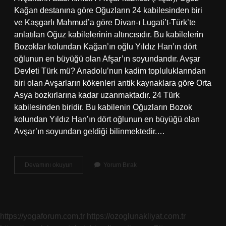
Kağan destanına göre Oğuzların 24 kabilesinden biri
ve Kaşgarlı Mahmud’a göre Divan-ı Lugati’t-Türk’te
anlatılan Oğuz kabilelerinin altıncısıdır. Bu kabilelerin
Bozoklar kolundan Kağan’ın oğlu Yıldız Han’ın dört
oğlunun en büyüğü olan Afşar’ın soyundandır. Avşar
Devleti Türk mü? Anadolu’nun kadim topluluklarından
biri olan Avşarların kökenleri antik kaynaklara göre Orta
Asya bozkırlarına kadar uzanmaktadır. 24 Türk
kabilesinden biridir. Bu kabilenin Oğuzların Bozok
kolundan Yıldız Han’ın dört oğlunun en büyüğü olan
Avşar’ın soyundan geldiği bilinmektedir.…
Avşarları
Devamını okuyun
Yorum Bırak
Kim
Yıktı
https://yogaforum.com.tr
https://ozoglunakliyat.com.tr