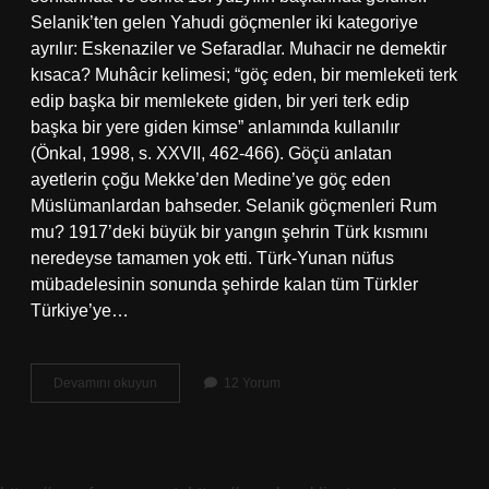
Selanik’ten gelen Yahudi göçmenler iki kategoriye
ayrılır: Eskenaziler ve Sefaradlar. Muhacir ne demektir
kısaca? Muhâcir kelimesi; “göç eden, bir memleketi terk
edip başka bir memlekete giden, bir yeri terk edip
başka bir yere giden kimse” anlamında kullanılır
(Önkal, 1998, s. XXVII, 462-466). Göçü anlatan
ayetlerin çoğu Mekke’den Medine’ye göç eden
Müslümanlardan bahseder. Selanik göçmenleri Rum
mu? 1917’deki büyük bir yangın şehrin Türk kısmını
neredeyse tamamen yok etti. Türk-Yunan nüfus
mübadelesinin sonunda şehirde kalan tüm Türkler
Türkiye’ye…
Selanik
Devamını okuyun
12 Yorum
Muhacir
Ne
Demek