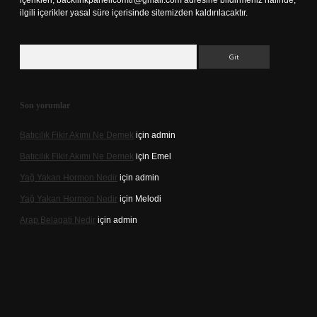
içerikleri,
backlinkpanelicomtr@gmail.com
adresine bildirmeniz halinde,
ilgili içerikler yasal süre içerisinde sitemizden kaldırılacaktır.
Arama
Son yorumlar
Batıcılık Fikir Akımı Ne Demek
için
admin
Batıcılık Fikir Akımı Ne Demek
için
Emel
Yağ Yakan Hormon Nedir
için
admin
Yağ Yakan Hormon Nedir
için
Melodi
Arap Belagati Nedir
için
admin