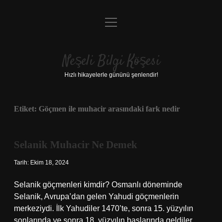
menüyü
Anasayfa
aç
Gizlilik Politikası
Neşeli Bilgi Köşesi
Yasal Uyarı
Hızlı hikayelerle gününü şenlendir!
Hakkımızda
Etiket:
Göçmen ile muhacir arasındaki fark nedir
Selanik Muhacir Ne Demek
Tarih: Ekim 18, 2024
Selanik göçmenleri kimdir? Osmanlı döneminde
Selanik, Avrupa’dan gelen Yahudi göçmenlerin
merkeziydi. İlk Yahudiler 1470’te, sonra 15. yüzyılın
sonlarında ve sonra 18. yüzyılın başlarında geldiler.