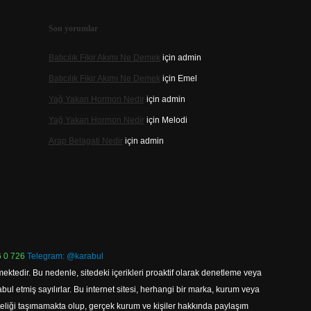
Son yorumlar
Batıcılık Fikir Akımı Ne Demek
için
admin
Batıcılık Fikir Akımı Ne Demek
için
Emel
Yağ Yakan Hormon Nedir
için
admin
Yağ Yakan Hormon Nedir
için
Melodi
Arap Belagati Nedir
için
admin
 0 726
Telegram: @karabul
ektedir. Bu nedenle, sitedeki içerikleri proaktif olarak denetleme veya
 etmiş sayılırlar. Bu internet sitesi, herhangi bir marka, kurum veya
niteliği taşımamakta olup, gerçek kurum ve kişiler hakkında paylaşım