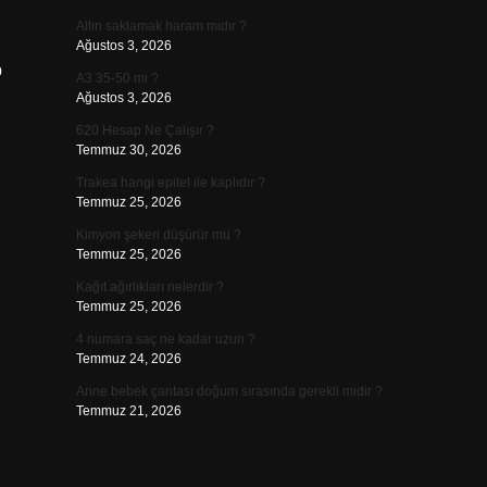
Altın saklamak haram mıdır ?
Ağustos 3, 2026
b
A3 35-50 mi ?
Ağustos 3, 2026
620 Hesap Ne Çalışır ?
Temmuz 30, 2026
Trakea hangi epitel ile kaplıdır ?
Temmuz 25, 2026
Kimyon şekeri düşürür mü ?
Temmuz 25, 2026
Kağıt ağırlıkları nelerdir ?
Temmuz 25, 2026
4 numara saç ne kadar uzun ?
Temmuz 24, 2026
Anne bebek çantası doğum sırasında gerekli midir ?
Temmuz 21, 2026