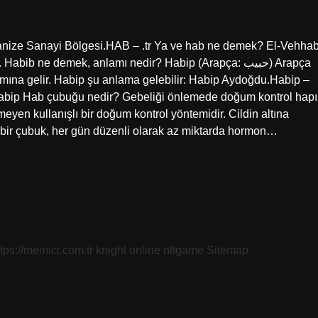
anize Sanayi Bölgesi.HAB – .tr Ya ve hab ne demek? El-Vehha
ib ne demek, anlamı nedir? Habip (Arapça: حبيب) Arapça
nlamına gelir. Habip şu anlama gelebilir: Habip Aydoğdu.Habip –
 Habip Hab çubuğu nedir? Gebeliği önlemede doğum kontrol hapı
meyen kullanışlı bir doğum kontrol yöntemidir. Cildin altına
k bir çubuk, her gün düzenli olarak az miktarda hormon…
ttps://memici.com.tr
knight online
nttgame
Sitemap