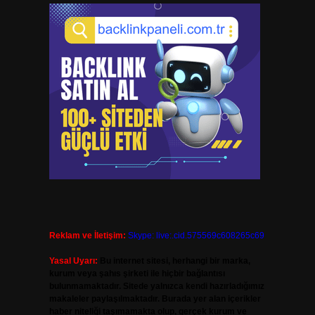
Reklam ve İletişim:
Skype: live:.cid.575569c608265c69
Yasal Uyarı:
Bu internet sitesi, herhangi bir marka,
kurum veya şahıs şirketi ile hiçbir bağlantısı
bulunmamaktadır. Sitede yalnızca kendi hazırladığımız
makaleler paylaşılmaktadır. Burada yer alan içerikler
haber niteliği taşımamakta olup, gerçek kurum ve