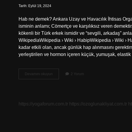
Tarih: Eylül 19, 2024
Hab ne demek? Ankara Uzay ve Havacılık İhtisas Org
isminin anlamı; Cömertçe ve karşılıksız veren demektir. Hab
kökenli bir Türk erkek ismidir ve “sevgili, arkadaş” a
WikipediaWikipedia › Wiki › HabipWikipedia › Wiki ›
kadar etkili olan, ancak günlük hap alınmasını gerektir
yerleştirilen ve hormon içeren küçük, yumuşak, elasti
Hab
Devamını okuyun
2 Yorum
Anlamı
Nedir
https://yogaforum.com.tr
https://ozoglunakliyat.com.tr
h