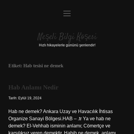
menüyü
Anasayfa
aç
Gizlilik Politikası
Neşeli Bilgi Köşesi
Yasal Uyarı
Hızlı hikayelerle gününü şenlendir!
Hakkımızda
Etiket:
Hab tesisi ne demek
Hab Anlamı Nedir
Tarih: Eylül 19, 2024
Hab ne demek? Ankara Uzay ve Havacılık İhtisas
Organize Sanayi Bölgesi.HAB – .tr Ya ve hab ne
demek? El-Vehhab isminin anlamı; Cömertçe ve
karşılıksız veren demektir. Habib ne demek, anlamı