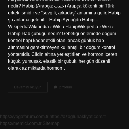
nedir? Habip (Arapça: حبيب) Arapça kökenli bir Türk
erkek ismidir ve “sevgili, arkadaş” anlamına gelir. Habip
şu anlama gelebilir: Habip Aydoğdu.Habip –
WikipediaWikipedia › Wiki › HabipWikipedia › Wiki ›
Habip Hab çubuğu nedir? Gebeliği önlemede doğum
kontrol hapı kadar etkili olan, ancak günlük hap
alınmasını gerektirmeyen kullanışlı bir doğum kontrol
yöntemidir. Cildin altına yerleştirilen ve hormon içeren
küçük, yumuşak, elastik bir çubuk, her gün düzenli
olarak az miktarda hormon…
Hab
Devamını okuyun
2 Yorum
Anlamı
Nedir
https://yogaforum.com.tr
https://ozoglunakliyat.com.tr
https://memici.com.tr
Sitemap