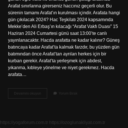
Arafat sınırlarına girerseniz haccınız geçerli olur. Bu
sürenin tamamı Arafat’ın kurulması içindir. Arafata hangi
gün çıkılacak 2024? Hac Teşkilatı 2024 kapsamında
Mekke’den Ali Erbaş’ın kılacağı “Arafat Vakfı Duası” 15
Haziran 2024 Cumartesi günü saat 13:00’te canlı
yayınlanacaktır. Hacda arafatta ne kadar kalınır? Güneş
batıncaya kadar Arafat’ta kalmak farzdır, bu yüzden gün
batımından önce Arafat’tan ayrılan herkes için bir
kurban gerekir. Arafat’ta yerleşmek için abdest,
yıkanma, kıbleye yönelme ve niyet gerekmez. Hacda
arafata…
Arafata
Devamını okuyun
Yorum Bırak
Ne
Zaman
Çıkılacak
https://yogaforum.com.tr
https://ozoglunakliyat.com.tr