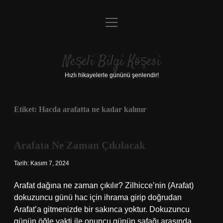
menüyü
Anasayfa
aç
Gizlilik Politikası
Neşeli Bilgi Köşesi
Yasal Uyarı
Hızlı hikayelerle gününü şenlendir!
Hakkımızda
Etiket:
Hacda arafatta ne kadar kalınır
Arafata Ne Zaman Çıkılacak
Tarih: Kasım 7, 2024
Arafat dağına ne zaman çıkılır? Zilhicce’nin (Arafat)
dokuzuncu günü hac için ihrama girip doğrudan
Arafat’a gitmenizde bir sakınca yoktur. Dokuzuncu
günün öğle vakti ile onuncu günün şafağı arasında