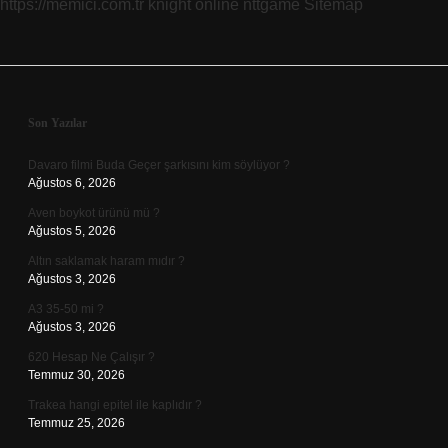
https://memici.com.tr
knight online
nttgame
Sitemap
Sidebar
Son Yazılar
Davaro filmi Buda Geçer şarkısını kim söylüyor ?
Ağustos 6, 2026
Aven boykot ürünü mü ?
Ağustos 5, 2026
Altın saklamak haram mıdır ?
Ağustos 3, 2026
A3 35-50 mi ?
Ağustos 3, 2026
620 Hesap Ne Çalışır ?
Temmuz 30, 2026
Trakea hangi epitel ile kaplıdır ?
Temmuz 25, 2026