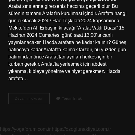
Arafat sınırlarına girerseniz haccınız geçerli olur. Bu
sürenin tamamı Arafat’ın kurulması içindir. Arafata hangi
gün çıkılacak 2024? Hac Teşkilatı 2024 kapsamında
Mekke’den Ali Erbaş’ın kılacağı “Arafat Vakfı Duası” 15
Haziran 2024 Cumartesi günü saat 13:00’te canlı
yayınlanacaktır. Hacda arafatta ne kadar kalınır? Güneş
batıncaya kadar Arafat’ta kalmak farzdır, bu yüzden gün
batımından önce Arafat’tan ayrılan herkes için bir
kurban gerekir. Arafat’ta yerleşmek için abdest,
yıkanma, kıbleye yönelme ve niyet gerekmez. Hacda
arafata…
Arafata
Devamını okuyun
Yorum Bırak
Ne
Zaman
Çıkılacak
https://yogaforum.com.tr
https://ozoglunakliyat.com.tr