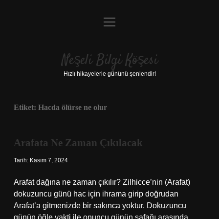
menüyü
Anasayfa
aç
Gizlilik Politikası
Neşeli Bilgi Köşesi
Yasal Uyarı
Hızlı hikayelerle gününü şenlendir!
Hakkımızda
Etiket:
Hacda ölürse ne olur
Arafata Ne Zaman Çıkılacak
Tarih: Kasım 7, 2024
Arafat dağına ne zaman çıkılır? Zilhicce’nin (Arafat)
dokuzuncu günü hac için ihrama girip doğrudan
Arafat’a gitmenizde bir sakınca yoktur. Dokuzuncu
günün öğle vakti ile onuncu günün şafağı arasında