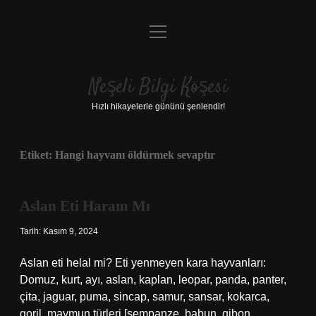
menüyü
Anasayfa
aç
Gizlilik Politikası
Neşeli Bilgi Köşesi
Yasal Uyarı
Hızlı hikayelerle gününü şenlendir!
Hakkımızda
Etiket:
Hangi hayvanı öldürmek sevaptır
Aslan Eti Haram Mı
Tarih: Kasım 9, 2024
Aslan eti helal mi? Eti yenmeyen kara hayvanları:
Domuz, kurt, ayı, aslan, kaplan, leopar, panda, panter,
çita, jaguar, puma, sincap, samur, sansar, kokarca,
goril, maymun türleri [şempanze, babun, gibon,