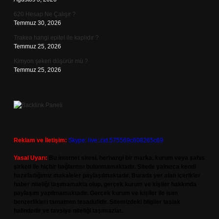
620 Hesap Ne Çalışır ?
Temmuz 30, 2026
Trakea hangi epitel ile kaplıdır ?
Temmuz 25, 2026
Kimyon şekeri düşürür mü ?
Temmuz 25, 2026
Reklam ve İletişim:
Skype: live:.cid.575569c608265c69
Yasal Uyarı:
Bu internet sitesi, herhangi bir marka, kurum veya şahıs
şirketi ile hiçbir bağlantısı bulunmamaktadır. Sitede yalnızca kendi
hazırladığımız makaleler paylaşılmaktadır. Burada yer alan içerikler
haber niteliği taşımamakta olup, gerçek kurum ve kişiler hakkında
paylaşım yapılmamaktadır. Gerçek kurum ve kişiler ile isim
benzerlikleri tamamen tesadüfidir. Sitemizdeki bilgiler taslak
halindedir ve tavsiye niteliği taşımazlar.