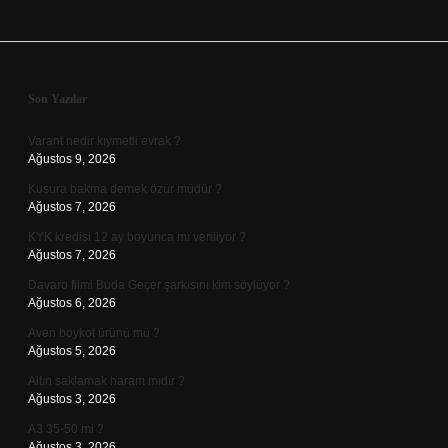
Sidebar
Son Yazılar
Varant nedir kıymetli evrak ?
Ağustos 9, 2026
Kusura bakma demek özür müdür ?
Ağustos 7, 2026
KYK kredisi 12 ay boyunca mı veriliyor ?
Ağustos 7, 2026
Davaro filmi Buda Geçer şarkısını kim söylüyor ?
Ağustos 6, 2026
Aven boykot ürünü mü ?
Ağustos 5, 2026
Altın saklamak haram mıdır ?
Ağustos 3, 2026
A3 35-50 mi ?
Ağustos 3, 2026