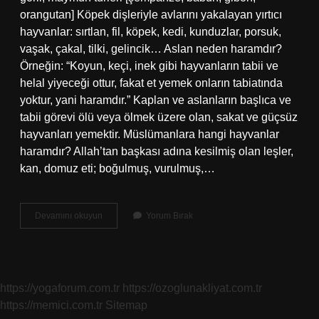
orangutan] Köpek dişleriyle avlarını yakalayan yırtıcı
hayvanlar: sırtlan, fil, köpek, kedi, kunduzlar, porsuk,
vaşak, çakal, tilki, gelincik… Aslan neden haramdır?
Örneğin: “Koyun, keçi, inek gibi hayvanların tabii ve
helal yiyeceği ottur, fakat et yemek onların tabiatında
yoktur, yani haramdır.” Kaplan ve aslanların başlıca ve
tabii görevi ölü veya ölmek üzere olan, sakat ve güçsüz
hayvanları yemektir. Müslümanlara hangi hayvanlar
haramdır? Allah’tan başkası adına kesilmiş olan leşler,
kan, domuz eti; boğulmuş, vurulmuş,…
Aslan
Devamını okuyun
Yorum Bırak
Eti
Haram
Mı
https://yogaforum.com.tr
https://ozoglunakliyat.com.tr
https://memici.com.tr
Sitemap