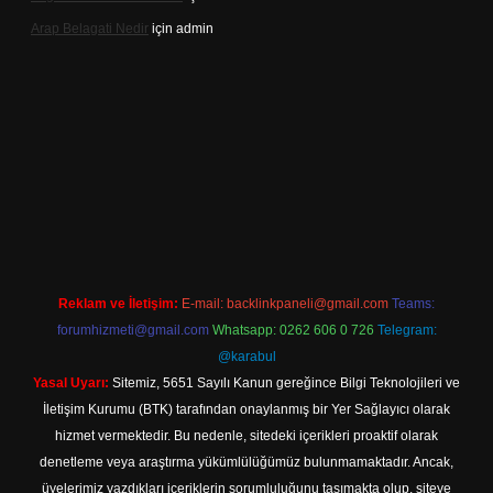
Arap Belagati Nedir
için
admin
lbet yeni giriş adresi
Reklam ve İletişim:
E-mail:
backlinkpaneli@gmail.com
Teams:
forumhizmeti@gmail.com
Whatsapp: 0262 606 0 726
Telegram:
@karabul
Yasal Uyarı:
Sitemiz, 5651 Sayılı Kanun gereğince Bilgi Teknolojileri ve
İletişim Kurumu (BTK) tarafından onaylanmış bir Yer Sağlayıcı olarak
hizmet vermektedir. Bu nedenle, sitedeki içerikleri proaktif olarak
denetleme veya araştırma yükümlülüğümüz bulunmamaktadır. Ancak,
üyelerimiz yazdıkları içeriklerin sorumluluğunu taşımakta olup, siteye