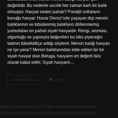
değerlidir. Bu nedenle avcılık her zaman karlı bir balık
olmuştur. Havyar neden pahalı? Prestijli sofraların
konuğu havyar: Hazar Denizi’nde yaşayan dişi mersin
balıklarının ve tütsülenmiş balıkların döllenmemiş
yumurtaları en pahalı siyah havyardır. Rengi, aroması,
olgunluğu ve yapısıyla beğenilen bu lüks yiyeceğin
tadının tüketildikçe arttığı söylenir. Mersin balığı havyarı
ne işe yarar? Mersin balıklarından elde edilen bir tür
siyah havyar olan Beluga, havyarın en değerli türü
olarak kabul edilir. Siyah havyarın…
Mersin
Devamını okuyun
2 Yorum
Balığı
Havyarı
Neden
Pahalı
https://yogaforum.com.tr
https://ozoglunakliyat.com.tr
https://memici.com.tr
knight online
nttgame
Sitemap