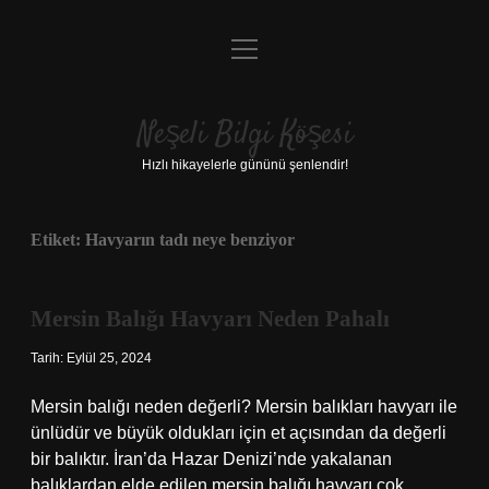
menüyü
Anasayfa
aç
Gizlilik Politikası
Neşeli Bilgi Köşesi
Yasal Uyarı
Hızlı hikayelerle gününü şenlendir!
Hakkımızda
Etiket:
Havyarın tadı neye benziyor
Mersin Balığı Havyarı Neden Pahalı
Tarih: Eylül 25, 2024
Mersin balığı neden değerli? Mersin balıkları havyarı ile
ünlüdür ve büyük oldukları için et açısından da değerli
bir balıktır. İran’da Hazar Denizi’nde yakalanan
balıklardan elde edilen mersin balığı havyarı çok