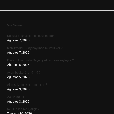
Sidebar
Son Yazılar
Kusura bakma demek özür müdür ?
Ağustos 7, 2026
KYK kredisi 12 ay boyunca mı veriliyor ?
Ağustos 7, 2026
Davaro filmi Buda Geçer şarkısını kim söylüyor ?
Ağustos 6, 2026
Aven boykot ürünü mü ?
Ağustos 5, 2026
Altın saklamak haram mıdır ?
Ağustos 3, 2026
A3 35-50 mi ?
Ağustos 3, 2026
620 Hesap Ne Çalışır ?
Temmuz 30, 2026