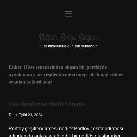
menüyü
Anasayfa
aç
Gizlilik Politikası
Neşeli Bilgi Köşesi
Yasal Uyarı
Hızlı hikayelerle gününü şenlendir!
Hakkımızda
Etiket:
Hisse senetlerinden oluşan bir portföyde
uygulanacak bir çeşitlendirme stratejisi ile hangi riskler
ortadan kaldırılamaz
Çeşitlendirme Nedir Finans
Tarih: Eylül 23, 2024
Portföy çeşitlendirmesi nedir? Portföy çeşitlendirmesi,
adından da anlaşılacağı gibi, bir portföy oluştururken