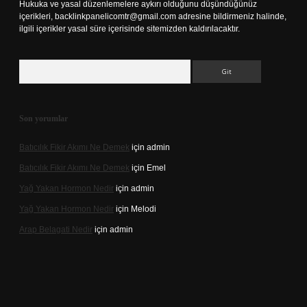
Hukuka ve yasal düzenlemelere aykırı olduğunu düşündüğünüz
içerikleri,
backlinkpanelicomtr@gmail.com
adresine bildirmeniz halinde,
ilgili içerikler yasal süre içerisinde sitemizden kaldırılacaktır.
Arama
Son yorumlar
Batıcılık Fikir Akımı Ne Demek
için
admin
Batıcılık Fikir Akımı Ne Demek
için
Emel
Yağ Yakan Hormon Nedir
için
admin
Yağ Yakan Hormon Nedir
için
Melodi
Arap Belagati Nedir
için
admin