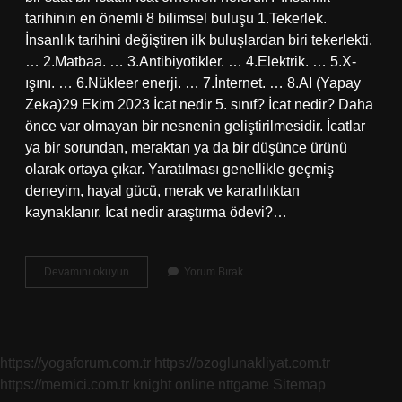
tarihinin en önemli 8 bilimsel buluşu 1.Tekerlek.
İnsanlık tarihini değiştiren ilk buluşlardan biri tekerlekti.
… 2.Matbaa. … 3.Antibiyotikler. … 4.Elektrik. … 5.X-
ışını. … 6.Nükleer enerji. … 7.İnternet. … 8.AI (Yapay
Zeka)29 Ekim 2023 İcat nedir 5. sınıf? İcat nedir? Daha
önce var olmayan bir nesnenin geliştirilmesidir. İcatlar
ya bir sorundan, meraktan ya da bir düşünce ürünü
olarak ortaya çıkar. Yaratılması genellikle geçmiş
deneyim, hayal gücü, merak ve kararlılıktan
kaynaklanır. İcat nedir araştırma ödevi?…
İCat
Devamını okuyun
Yorum Bırak
Cümlesi
Nedir
https://yogaforum.com.tr
https://ozoglunakliyat.com.tr
https://memici.com.tr
knight online
nttgame
Sitemap