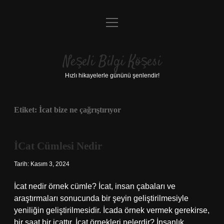
menüyü
Anasayfa
aç
Gizlilik Politikası
Neşeli Bilgi Köşesi
Yasal Uyarı
Hızlı hikayelerle gününü şenlendir!
Hakkımızda
Etiket:
İcat bize ne çağrıştırıyor
İCat Cümlesi Nedir
Tarih: Kasım 3, 2024
İcat nedir örnek cümle? İcat, insan çabaları ve
araştırmaları sonucunda bir şeyin geliştirilmesiyle
yeniliğin geliştirilmesidir. İcada örnek vermek gerekirse,
bir saat bir icattır. İcat örnekleri nelerdir? İnsanlık