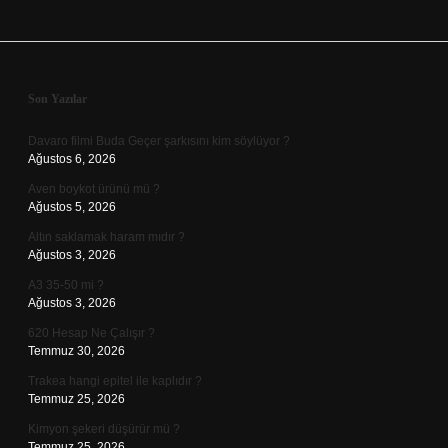
Sidebar
Son Yazılar
Davaro filmi Buda Geçer şarkısını kim söylüyor ?
Ağustos 6, 2026
Aven boykot ürünü mü ?
Ağustos 5, 2026
Altın saklamak haram mıdır ?
Ağustos 3, 2026
A3 35-50 mi ?
Ağustos 3, 2026
620 Hesap Ne Çalışır ?
Temmuz 30, 2026
Trakea hangi epitel ile kaplıdır ?
Temmuz 25, 2026
Kimyon şekeri düşürür mü ?
Temmuz 25, 2026