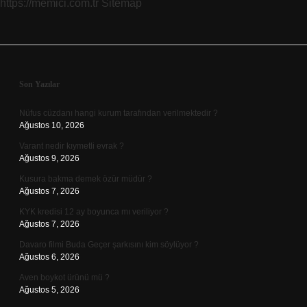
https://memici.com.tr
Sitemap
Sidebar
Son Yazılar
Nüfus cüzdanı hangi kurum tarafından verilmektedir ?
Ağustos 10, 2026
Varant nedir kıymetli evrak ?
Ağustos 9, 2026
Kusura bakma demek özür müdür ?
Ağustos 7, 2026
KYK kredisi 12 ay boyunca mı veriliyor ?
Ağustos 7, 2026
Davaro filmi Buda Geçer şarkısını kim söylüyor ?
Ağustos 6, 2026
Aven boykot ürünü mü ?
Ağustos 5, 2026