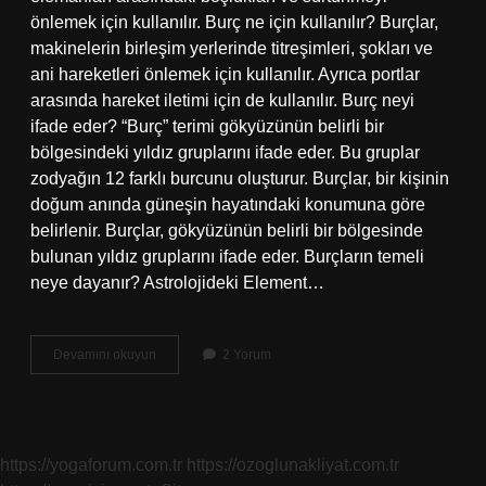
önlemek için kullanılır. Burç ne için kullanılır? Burçlar,
makinelerin birleşim yerlerinde titreşimleri, şokları ve
ani hareketleri önlemek için kullanılır. Ayrıca portlar
arasında hareket iletimi için de kullanılır. Burç neyi
ifade eder? “Burç” terimi gökyüzünün belirli bir
bölgesindeki yıldız gruplarını ifade eder. Bu gruplar
zodyağın 12 farklı burcunu oluşturur. Burçlar, bir kişinin
doğum anında güneşin hayatındaki konumuna göre
belirlenir. Burçlar, gökyüzünün belirli bir bölgesinde
bulunan yıldız gruplarını ifade eder. Burçların temeli
neye dayanır? Astrolojideki Element…
Burç
Devamını okuyun
2 Yorum
Ne
Işe
Yarar
https://yogaforum.com.tr
https://ozoglunakliyat.com.tr