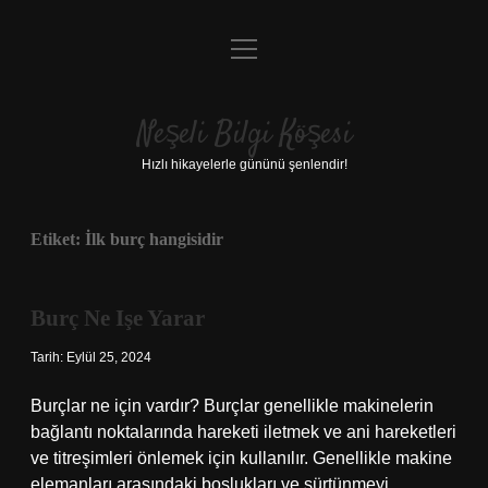
menüyü
Anasayfa
aç
Gizlilik Politikası
Neşeli Bilgi Köşesi
Yasal Uyarı
Hızlı hikayelerle gününü şenlendir!
Hakkımızda
Etiket:
İlk burç hangisidir
Burç Ne Işe Yarar
Tarih: Eylül 25, 2024
Burçlar ne için vardır? Burçlar genellikle makinelerin
bağlantı noktalarında hareketi iletmek ve ani hareketleri
ve titreşimleri önlemek için kullanılır. Genellikle makine
elemanları arasındaki boşlukları ve sürtünmeyi