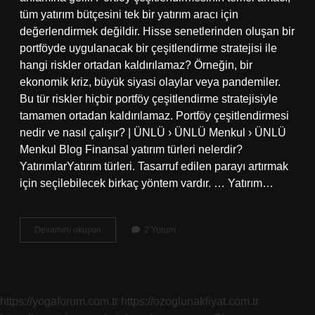
tüm yatırım bütçesini tek bir yatırım aracı için
değerlendirmek değildir. Hisse senetlerinden oluşan bir
portföyde uygulanacak bir çeşitlendirme stratejisi ile
hangi riskler ortadan kaldırılamaz? Örneğin, bir
ekonomik kriz, büyük siyasi olaylar veya pandemiler.
Bu tür riskler hiçbir portföy çeşitlendirme stratejisiyle
tamamen ortadan kaldırılamaz. Portföy çeşitlendirmesi
nedir ve nasıl çalışır? | ÜNLÜ › ÜNLÜ Menkul › ÜNLÜ
Menkul Blog Finansal yatırım türleri nelerdir?
YatırımlarYatırım türleri. Tasarruf edilen parayı artırmak
için seçilebilecek birkaç yöntem vardır. … Yatırım…
Çeşitlendirme
Devamını okuyun
2 Yorum
Nedir
Finans
https://yogaforum.com.tr
https://ozoglunakliyat.com.tr