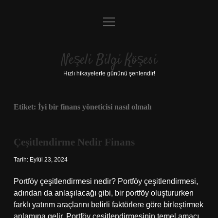
menüyü
Anasayfa
aç
Gizlilik Politikası
Neşeli Bilgi Köşesi
Yasal Uyarı
Hızlı hikayelerle gününü şenlendir!
Hakkımızda
Etiket:
İyi bir finans yöneticisi nasıl olmalı
Çeşitlendirme Nedir Finans
Tarih: Eylül 23, 2024
Portföy çeşitlendirmesi nedir? Portföy çeşitlendirmesi,
adından da anlaşılacağı gibi, bir portföy oluştururken
farklı yatırım araçlarını belirli faktörlere göre birleştirmek
anlamına gelir. Portföy çeşitlendirmesinin temel amacı,