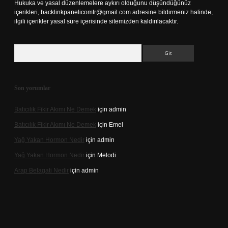
Hukuka ve yasal düzenlemelere aykırı olduğunu düşündüğünüz
içerikleri,
backlinkpanelicomtr@gmail.com
adresine bildirmeniz halinde,
ilgili içerikler yasal süre içerisinde sitemizden kaldırılacaktır.
Arama
Son yorumlar
Batıcılık Fikir Akımı Ne Demek
için
admin
Batıcılık Fikir Akımı Ne Demek
için
Emel
Yağ Yakan Hormon Nedir
için
admin
Yağ Yakan Hormon Nedir
için
Melodi
Arap Belagati Nedir
için
admin