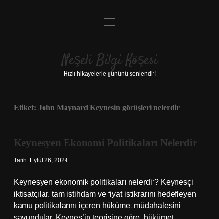
menüyü
Anasayfa
aç
Gizlilik Politikası
Neşeli Bilgi Köşesi
Yasal Uyarı
Hızlı hikayelerle gününü şenlendir!
Hakkımızda
Etiket:
John Maynard Keynesin görüşleri nelerdir
Keynesyen Ekonomi Politikaları Nelerdir
Tarih: Eylül 26, 2024
Keynesyen ekonomik politikaları nelerdir? Keynesçi
iktisatçılar, tam istihdam ve fiyat istikrarını hedefleyen
kamu politikalarını içeren hükümet müdahalesini
savundular. Keynes’in teorisine göre, hükümet