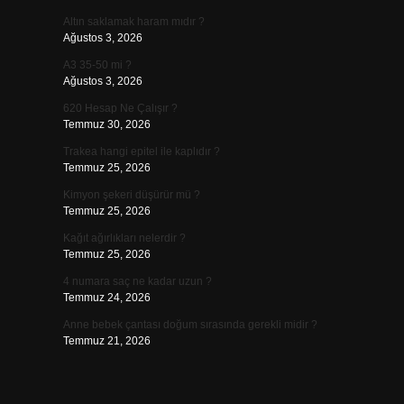
Altın saklamak haram mıdır ?
Ağustos 3, 2026
A3 35-50 mi ?
Ağustos 3, 2026
620 Hesap Ne Çalışır ?
Temmuz 30, 2026
Trakea hangi epitel ile kaplıdır ?
Temmuz 25, 2026
Kimyon şekeri düşürür mü ?
Temmuz 25, 2026
Kağıt ağırlıkları nelerdir ?
Temmuz 25, 2026
4 numara saç ne kadar uzun ?
Temmuz 24, 2026
Anne bebek çantası doğum sırasında gerekli midir ?
Temmuz 21, 2026