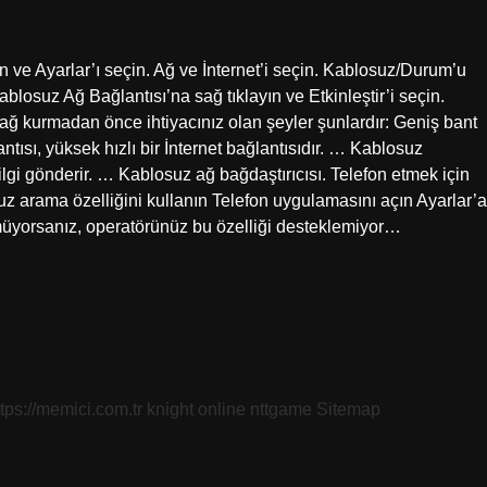
ın ve Ayarlar’ı seçin. Ağ ve İnternet’i seçin. Kablosuz/Durum’u
Kablosuz Ağ Bağlantısı’na sağ tıklayın ve Etkinleştir’i seçin.
 ağ kurmadan önce ihtiyacınız olan şeyler şunlardır: Geniş bant
tısı, yüksek hızlı bir İnternet bağlantısıdır. … Kablosuz
bilgi gönderir. … Kablosuz ağ bağdaştırıcısı. Telefon etmek için
z arama özelliğini kullanın Telefon uygulamasını açın Ayarlar’a
yorsanız, operatörünüz bu özelliği desteklemiyor…
ttps://memici.com.tr
knight online
nttgame
Sitemap