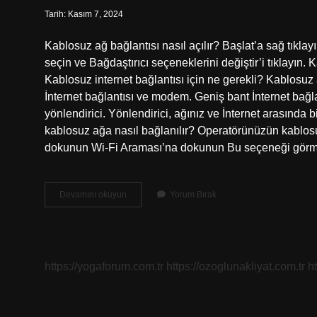
Tarih: Kasım 7, 2024
Kablosuz ağ bağlantısı nasıl açılır? Başlat’a sağ tıklay
seçin ve Bağdaştırıcı seçeneklerini değiştir’i tıklayın. 
Kablosuz internet bağlantısı için ne gerekli? Kablosuz
İnternet bağlantısı ve modem. Geniş bant İnternet bağlan
yönlendirici. Yönlendirici, ağınız ve İnternet arasında 
kablosuz ağa nasıl bağlanılır? Operatörünüzün kablosu
dokunun Wi-Fi Araması’na dokunun Bu seçeneği görmü
Kablosuz
Devamını okuyun
Yorum Bırak
Ağ
Nasıl
Bağlanır
https://yogaforum.com.tr
https://ozoglunakliyat.com.tr
h