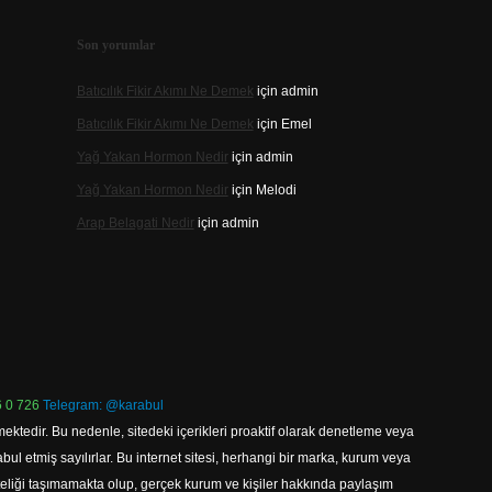
Son yorumlar
Batıcılık Fikir Akımı Ne Demek
için
admin
Batıcılık Fikir Akımı Ne Demek
için
Emel
Yağ Yakan Hormon Nedir
için
admin
Yağ Yakan Hormon Nedir
için
Melodi
Arap Belagati Nedir
için
admin
 0 726
Telegram: @karabul
ektedir. Bu nedenle, sitedeki içerikleri proaktif olarak denetleme veya
 etmiş sayılırlar. Bu internet sitesi, herhangi bir marka, kurum veya
niteliği taşımamakta olup, gerçek kurum ve kişiler hakkında paylaşım