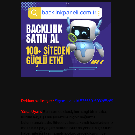
Reklam ve İletişim:
Skype: live:.cid.575569c608265c69
Yasal Uyarı:
Bu internet sitesi, herhangi bir marka,
kurum veya şahıs şirketi ile hiçbir bağlantısı
bulunmamaktadır. Sitede yalnızca kendi hazırladığımız
makaleler paylaşılmaktadır. Burada yer alan içerikler
haber niteliği taşımamakta olup, gerçek kurum ve