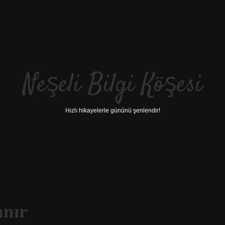
Neşeli Bilgi Köşesi
Hızlı hikayelerle gününü şenlendir!
anır