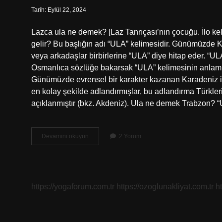
Tarih: Eylül 22, 2024
Lazca ula ne demek? [Laz Tanrıçası’nın çocuğu. İlo kel
gelir? Bu başlığın adı “ULA” kelimesidir. Günümüzde K
veya arkadaşlar birbirlerine “ULA” diye hitap eder. “ULA
Osmanlıca sözlüğe bakarsak “ULA” kelimesinin anla
Günümüzde evrensel bir karakter kazanan Karadeniz isi
en kolay şekilde adlandırmışlar, bu adlandırma Türkle
açıklanmıştır (bkz. Akdeniz). Ula ne demek Trabzon? 
Ula
Devamını okuyun
2 Yorum
Karadeniz
Ne
Demek
https://yogaforum.com.tr
https://ozoglunakliyat.com.tr
h