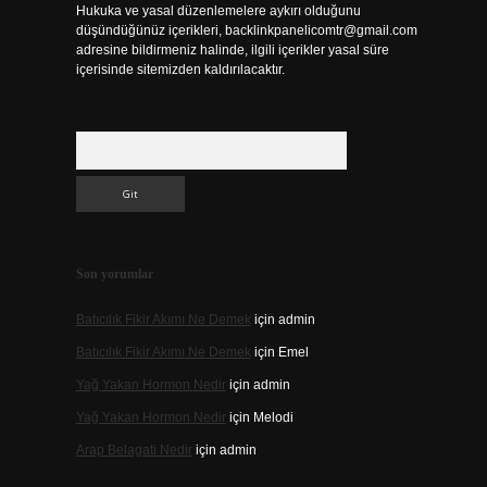
Hukuka ve yasal düzenlemelere aykırı olduğunu
düşündüğünüz içerikleri,
backlinkpanelicomtr@gmail.com
adresine bildirmeniz halinde, ilgili içerikler yasal süre
içerisinde sitemizden kaldırılacaktır.
Arama
Son yorumlar
Batıcılık Fikir Akımı Ne Demek
için
admin
Batıcılık Fikir Akımı Ne Demek
için
Emel
Yağ Yakan Hormon Nedir
için
admin
Yağ Yakan Hormon Nedir
için
Melodi
Arap Belagati Nedir
için
admin