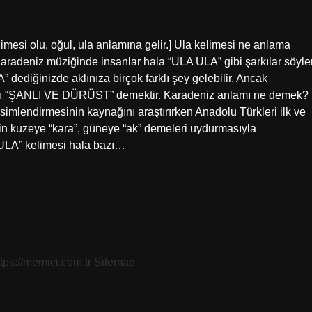
imesi olu, oğul, ula anlamına gelir.] Ula kelimesi ne anlama
aradeniz müziğinde insanlar hala “ULA ULA” gibi şarkılar söyle
” dediğinizde aklınıza birçok farklı şey gelebilir. Ancak
mı “ŞANLI VE DÜRÜST” demektir. Karadeniz anlamı ne demek?
mlendirmesinin kaynağını araştırırken Anadolu Türkleri ilk ve
rin kuzeye “kara”, güneye “ak” demeleri uydurmasıyla
“ULA” kelimesi hala bazı…
ttps://memici.com.tr
Sitemap