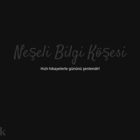
Neşeli Bilgi Köşesi
Hızlı hikayelerle gününü şenlendir!
ek