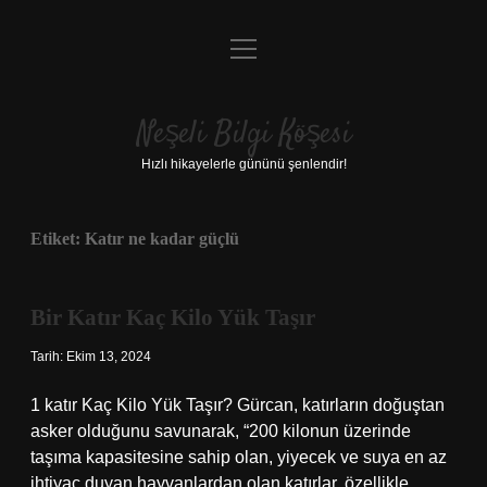
menüyü
Anasayfa
aç
Gizlilik Politikası
Neşeli Bilgi Köşesi
Yasal Uyarı
Hızlı hikayelerle gününü şenlendir!
Hakkımızda
Etiket:
Katır ne kadar güçlü
Bir Katır Kaç Kilo Yük Taşır
Tarih: Ekim 13, 2024
1 katır Kaç Kilo Yük Taşır? Gürcan, katırların doğuştan
asker olduğunu savunarak, “200 kilonun üzerinde
taşıma kapasitesine sahip olan, yiyecek ve suya en az
ihtiyaç duyan hayvanlardan olan katırlar, özellikle