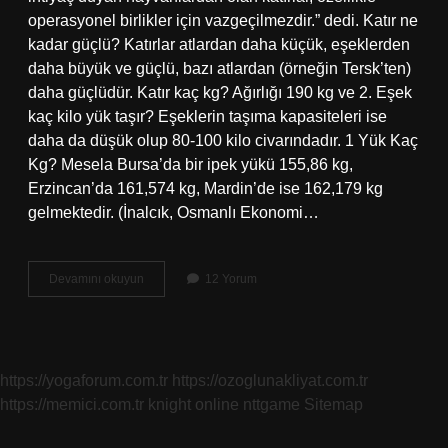
operasyonel birlikler için vazgeçilmezdir.” dedi. Katır ne
kadar güçlü? Katırlar atlardan daha küçük, eşeklerden
daha büyük ve güçlü, bazı atlardan (örneğin Tersk’ten)
daha güçlüdür. Katır kaç kg? Ağırlığı 190 kg ve 2. Eşek
kaç kilo yük taşır? Eşeklerin taşıma kapasiteleri ise
daha da düşük olup 80-100 kilo civarındadır. 1 Yük Kaç
Kg? Mesela Bursa’da bir ipek yükü 155,86 kg,
Erzincan’da 161,574 kg, Mardin’de ise 162,179 kg
gelmektedir. (İnalcık, Osmanlı Ekonomi…
Bir
Devamını okuyun
12 Yorum
Katır
Kaç
Kilo
Yük
Taşır
https://yogaforum.com.tr
https://ozoglunakliyat.com.tr
https://memici.com.tr
knight online
nttgame
Sitemap