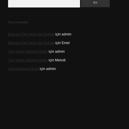
Son yorumlar
Batıcılık Fikir Akımı Ne Demek
için
admin
Batıcılık Fikir Akımı Ne Demek
için
Emel
Yağ Yakan Hormon Nedir
için
admin
Yağ Yakan Hormon Nedir
için
Melodi
Arap Belagati Nedir
için
admin
ilbet yeni giriş adresi