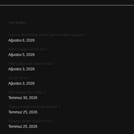
Sidebar
Son Yazılar
Davaro filmi Buda Geçer şarkısını kim söylüyor ?
Ağustos 6, 2026
Aven boykot ürünü mü ?
Ağustos 5, 2026
Altın saklamak haram mıdır ?
Ağustos 3, 2026
A3 35-50 mi ?
Ağustos 3, 2026
620 Hesap Ne Çalışır ?
Temmuz 30, 2026
Trakea hangi epitel ile kaplıdır ?
Temmuz 25, 2026
Kimyon şekeri düşürür mü ?
Temmuz 25, 2026