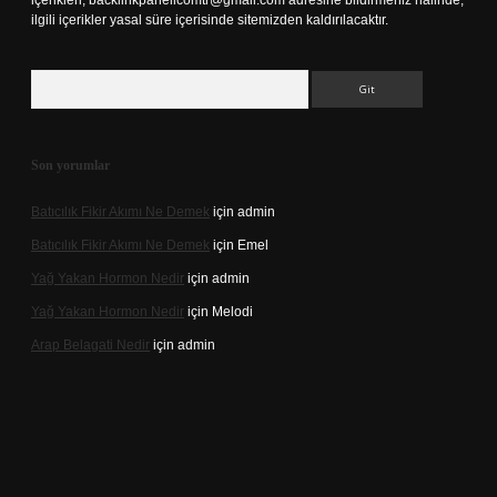
içerikleri,
backlinkpanelicomtr@gmail.com
adresine bildirmeniz halinde,
ilgili içerikler yasal süre içerisinde sitemizden kaldırılacaktır.
Arama
Son yorumlar
Batıcılık Fikir Akımı Ne Demek
için
admin
Batıcılık Fikir Akımı Ne Demek
için
Emel
Yağ Yakan Hormon Nedir
için
admin
Yağ Yakan Hormon Nedir
için
Melodi
Arap Belagati Nedir
için
admin