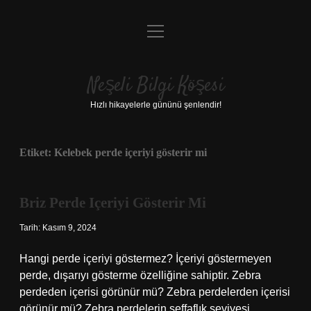
menüyü
Anasayfa
aç
Gizlilik Politikası
Neşeli Bilgi Köşesi
Yasal Uyarı
Hızlı hikayelerle gününü şenlendir!
Hakkımızda
Etiket:
Kelebek perde içeriyi gösterir mi
Briz Perde Içeriyi Gösterir Mi
Tarih: Kasım 9, 2024
Hangi perde içeriyi göstermez? İçeriyi göstermeyen
perde, dışarıyı gösterme özelliğine sahiptir. Zebra
perdeden içerisi görünür mü? Zebra perdelerden içerisi
görünür mü? Zebra perdelerin şeffaflık seviyesi