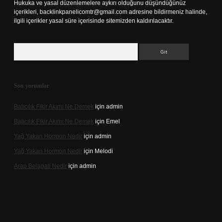
Hukuka ve yasal düzenlemelere aykırı olduğunu düşündüğünüz
içerikleri,
backlinkpanelicomtr@gmail.com
adresine bildirmeniz halinde,
ilgili içerikler yasal süre içerisinde sitemizden kaldırılacaktır.
Arama
Son yorumlar
Batıcılık Fikir Akımı Ne Demek
için
admin
Batıcılık Fikir Akımı Ne Demek
için
Emel
Yağ Yakan Hormon Nedir
için
admin
Yağ Yakan Hormon Nedir
için
Melodi
Arap Belagati Nedir
için
admin