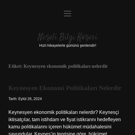
menüyü
Anasayfa
aç
Gizlilik Politikası
Neşeli Bilgi Köşesi
Yasal Uyarı
Hızlı hikayelerle gününü şenlendir!
Hakkımızda
Etiket:
Keynesyen ekonomik politikaları nelerdir
Keynesyen Ekonomi Politikaları Nelerdir
Tarih: Eylül 26, 2024
Keynesyen ekonomik politikaları nelerdir? Keynesçi
iktisatçılar, tam istihdam ve fiyat istikrarını hedefleyen
kamu politikalarını içeren hükümet müdahalesini
savundular. Keynes’in teorisine göre, hükümet