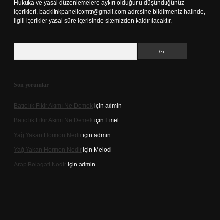
Hukuka ve yasal düzenlemelere aykırı olduğunu düşündüğünüz
içerikleri,
backlinkpanelicomtr@gmail.com
adresine bildirmeniz halinde,
ilgili içerikler yasal süre içerisinde sitemizden kaldırılacaktır.
Arama
Son yorumlar
Batıcılık Fikir Akımı Ne Demek
için
admin
Batıcılık Fikir Akımı Ne Demek
için
Emel
Yağ Yakan Hormon Nedir
için
admin
Yağ Yakan Hormon Nedir
için
Melodi
Arap Belagati Nedir
için
admin