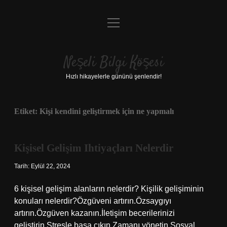
menüyü
Anasayfa
aç
Gizlilik Politikası
Neşeli Bilgi Köşesi
Yasal Uyarı
Hızlı hikayelerle gününü şenlendir!
Hakkımızda
Etiket:
Kişi kendini geliştirmek için ne yapmalı
Kişisel Gelişim Ihtiyaçları Nelerdir
Tarih: Eylül 22, 2024
6 kişisel gelişim alanların nelerdir? Kişilik gelişiminin
konuları nelerdir?Özgüveni artırın.Özsaygıyı
artırın.Özgüven kazanın.İletişim becerilerinizi
geliştirin.Stresle başa çıkın.Zamanı yönetin.Sosyal