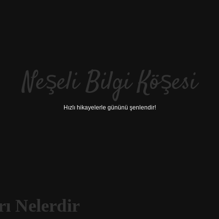
Neşeli Bilgi Köşesi
Hızlı hikayelerle gününü şenlendir!
rı Nelerdir