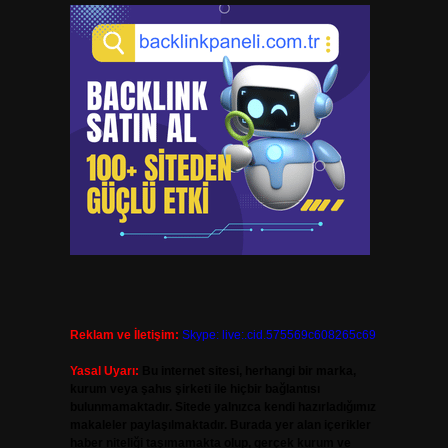
Reklam ve İletişim:
Skype: live:.cid.575569c608265c69
Yasal Uyarı:
Bu internet sitesi, herhangi bir marka,
kurum veya şahıs şirketi ile hiçbir bağlantısı
bulunmamaktadır. Sitede yalnızca kendi hazırladığımız
makaleler paylaşılmaktadır. Burada yer alan içerikler
haber niteliği taşımamakta olup, gerçek kurum ve