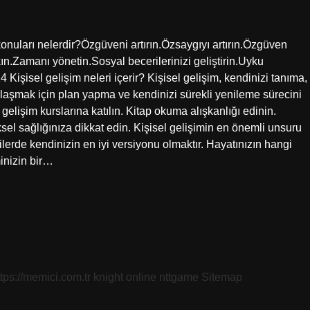
n konuları nelerdir?Özgüveni artırın.Özsaygıyı artırın.Özgüven
ıkın.Zamanı yönetin.Sosyal becerilerinizi geliştirin.Uyku
şisel gelişim neleri içerir? Kişisel gelişim, kendinizi tanıma,
ulaşmak için plan yapma ve kendinizi sürekli yenileme sürecini
l gelişim kurslarına katılın. Kitap okuma alışkanlığı edinin.
ksel sağlığınıza dikkat edin. Kişisel gelişimin en önemli unsuru
kilerde kendinizin en iyi versiyonu olmaktır. Hayatınızın hangi
inizin bir…
ttps://memici.com.tr
knight online
nttgame
Sitemap