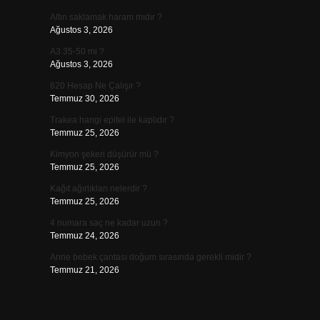
Altın saklamak haram mıdır ?
Ağustos 3, 2026
A3 35-50 mi ?
Ağustos 3, 2026
620 Hesap Ne Çalışır ?
Temmuz 30, 2026
Trakea hangi epitel ile kaplıdır ?
Temmuz 25, 2026
Kimyon şekeri düşürür mü ?
Temmuz 25, 2026
Kağıt ağırlıkları nelerdir ?
Temmuz 25, 2026
4 numara saç ne kadar uzun ?
Temmuz 24, 2026
Anne bebek çantası doğum sırasında gerekli midir ?
Temmuz 21, 2026