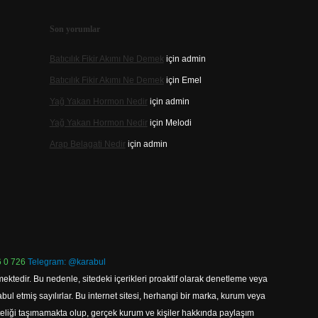
Son yorumlar
Batıcılık Fikir Akımı Ne Demek
için
admin
Batıcılık Fikir Akımı Ne Demek
için
Emel
Yağ Yakan Hormon Nedir
için
admin
Yağ Yakan Hormon Nedir
için
Melodi
Arap Belagati Nedir
için
admin
 0 726
Telegram: @karabul
ektedir. Bu nedenle, sitedeki içerikleri proaktif olarak denetleme veya
 etmiş sayılırlar. Bu internet sitesi, herhangi bir marka, kurum veya
niteliği taşımamakta olup, gerçek kurum ve kişiler hakkında paylaşım