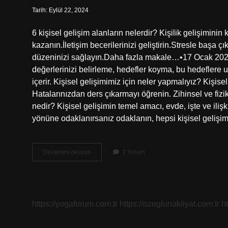
Tarih: Eylül 22, 2024
6 kişisel gelişim alanların nelerdir? Kişilik gelişimini
kazanın.İletişim becerilerinizi geliştirin.Stresle başa ç
düzeninizi sağlayın.Daha fazla makale…•17 Ocak 2024 Ki
değerlerinizi belirleme, hedefler koyma, bu hedeflere 
içerir. Kişisel gelişimimiz için neler yapmalıyız? Kişise
Hatalarınızdan ders çıkarmayı öğrenin. Zihinsel ve fizi
nedir? Kişisel gelişimin temel amacı, evde, işte ve iliş
yönüne odaklanırsanız odaklanın, hepsi kişisel gelişim
Kişisel
Devamını okuyun
2 Yorum
Gelişim
Ihtiyaçları
Nelerdir
https://yogaforum.com.tr
https://ozoglunakliyat.com.tr
h