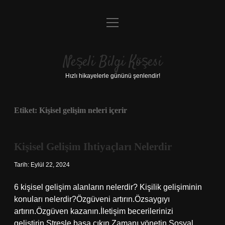
menüyü
Anasayfa
aç
Gizlilik Politikası
Neşeli Bilgi Köşesi
Yasal Uyarı
Hızlı hikayelerle gününü şenlendir!
Hakkımızda
Etiket:
Kişisel gelişim neleri içerir
Kişisel Gelişim Ihtiyaçları Nelerdir
Tarih: Eylül 22, 2024
6 kişisel gelişim alanların nelerdir? Kişilik gelişiminin
konuları nelerdir?Özgüveni artırın.Özsaygıyı
artırın.Özgüven kazanın.İletişim becerilerinizi
geliştirin.Stresle başa çıkın.Zamanı yönetin.Sosyal