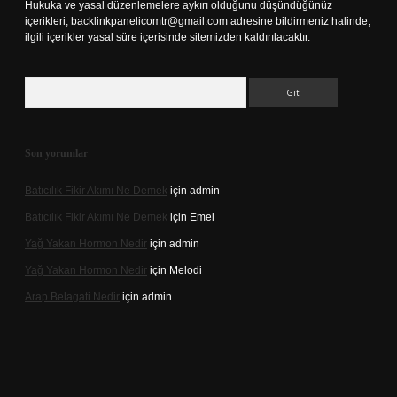
Hukuka ve yasal düzenlemelere aykırı olduğunu düşündüğünüz
içerikleri,
backlinkpanelicomtr@gmail.com
adresine bildirmeniz halinde,
ilgili içerikler yasal süre içerisinde sitemizden kaldırılacaktır.
Arama
Son yorumlar
Batıcılık Fikir Akımı Ne Demek
için
admin
Batıcılık Fikir Akımı Ne Demek
için
Emel
Yağ Yakan Hormon Nedir
için
admin
Yağ Yakan Hormon Nedir
için
Melodi
Arap Belagati Nedir
için
admin