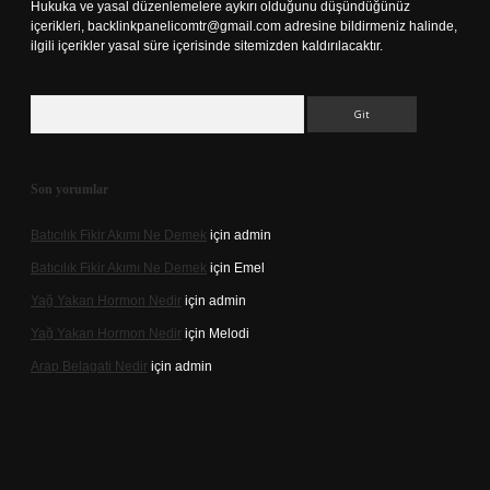
Hukuka ve yasal düzenlemelere aykırı olduğunu düşündüğünüz
içerikleri,
backlinkpanelicomtr@gmail.com
adresine bildirmeniz halinde,
ilgili içerikler yasal süre içerisinde sitemizden kaldırılacaktır.
Arama
Son yorumlar
Batıcılık Fikir Akımı Ne Demek
için
admin
Batıcılık Fikir Akımı Ne Demek
için
Emel
Yağ Yakan Hormon Nedir
için
admin
Yağ Yakan Hormon Nedir
için
Melodi
Arap Belagati Nedir
için
admin