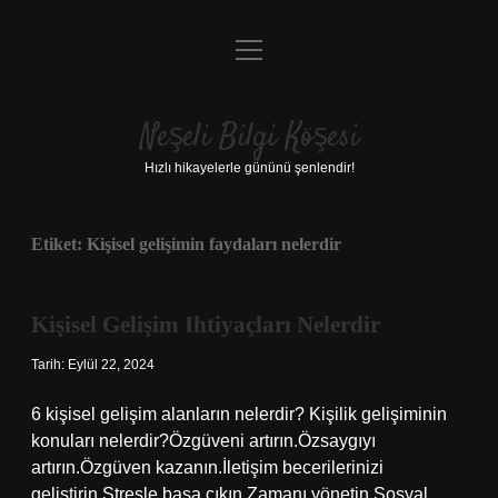
menüyü
Anasayfa
aç
Gizlilik Politikası
Neşeli Bilgi Köşesi
Yasal Uyarı
Hızlı hikayelerle gününü şenlendir!
Hakkımızda
Etiket:
Kişisel gelişimin faydaları nelerdir
Kişisel Gelişim Ihtiyaçları Nelerdir
Tarih: Eylül 22, 2024
6 kişisel gelişim alanların nelerdir? Kişilik gelişiminin
konuları nelerdir?Özgüveni artırın.Özsaygıyı
artırın.Özgüven kazanın.İletişim becerilerinizi
geliştirin.Stresle başa çıkın.Zamanı yönetin.Sosyal