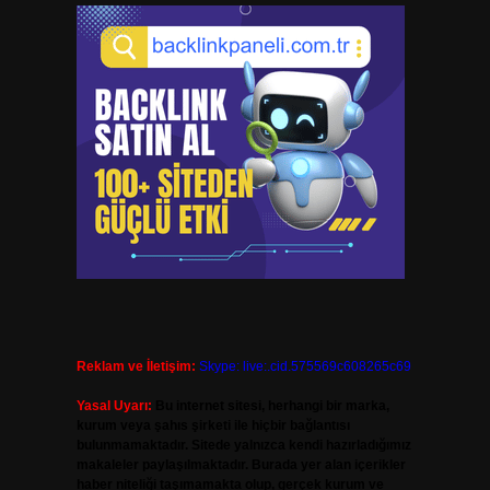
Reklam ve İletişim:
Skype: live:.cid.575569c608265c69
Yasal Uyarı:
Bu internet sitesi, herhangi bir marka,
kurum veya şahıs şirketi ile hiçbir bağlantısı
bulunmamaktadır. Sitede yalnızca kendi hazırladığımız
makaleler paylaşılmaktadır. Burada yer alan içerikler
haber niteliği taşımamakta olup, gerçek kurum ve