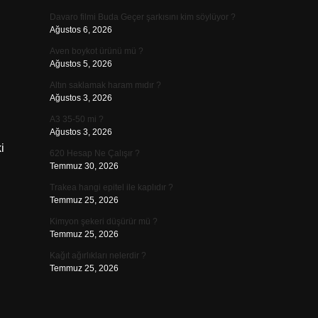
Davaro filmi Buda Geçer şarkısını kim söylüyor ?
Ağustos 6, 2026
Aven boykot ürünü mü ?
Ağustos 5, 2026
Altın saklamak haram mıdır ?
Ağustos 3, 2026
A3 35-50 mi ?
Ağustos 3, 2026
i
620 Hesap Ne Çalışır ?
Temmuz 30, 2026
Trakea hangi epitel ile kaplıdır ?
Temmuz 25, 2026
Kimyon şekeri düşürür mü ?
Temmuz 25, 2026
Kağıt ağırlıkları nelerdir ?
Temmuz 25, 2026