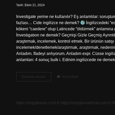
Tarih: Ekim 21, 2024
Investigate yerine ne kullanılır? Eş anlamlılar: soruşt
fazlası… Cide ingilizce ne demek?
İngilizcedeki “e
kökeni “caedere” olup Latincede “öldürmek” anlamına ge
İnvestıgatıon ne demek? Geçmişi Gizle Geçmiş Ayrıntıla
araştırmak, incelemek, kontrol etmek. Bir ürünün satışı
incelemek/denetlemek/araştırmak, araştırmak, nedenini 
Anladım. İfadeyi anlıyorum. Anladım expr. Cüsse ingil
anlamları: 4 sonuç bulk i. Edinim ingilizcede ne deme
Investigation
Devamını okuyun
Yorum Bırak
Türkçesi
Ne
https://yogaforum.com.tr
https://ozoglunakliyat.com.tr
h