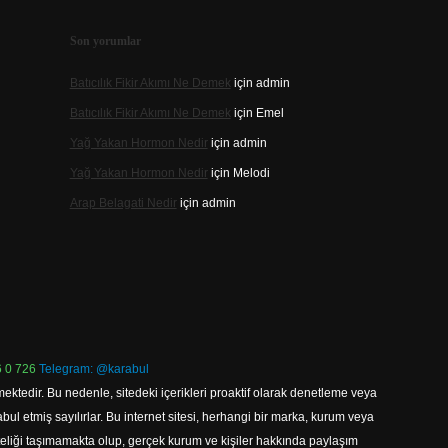
Son yorumlar
Batıcılık Fikir Akımı Ne Demek
için
admin
Batıcılık Fikir Akımı Ne Demek
için
Emel
Yağ Yakan Hormon Nedir
için
admin
Yağ Yakan Hormon Nedir
için
Melodi
Arap Belagati Nedir
için
admin
 0 726
Telegram: @karabul
ektedir. Bu nedenle, sitedeki içerikleri proaktif olarak denetleme veya
 etmiş sayılırlar. Bu internet sitesi, herhangi bir marka, kurum veya
niteliği taşımamakta olup, gerçek kurum ve kişiler hakkında paylaşım