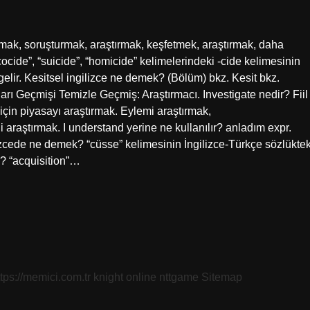
urmak, soruşturmak, araştırmak, keşfetmek, araştırmak, daha
cocide”, “suicide”, “homicide” kelimelerindeki -cide kelimesinin
lir. Kesitsel ingilizce ne demek? (Bölüm) bkz. Kesit bkz.
rı Geçmişi Temizle Geçmiş: Araştırmacı. Investigate nedir? Fiil
 için piyasayı araştırmak. Eylemi araştırmak,
araştırmak. I understand yerine ne kullanılır? anladım expr.
izcede ne demek? “cüsse” kelimesinin İngilizce-Türkçe sözlüktek
k? “acquisition”…
ttps://memici.com.tr
knight online
nttgame
Sitemap