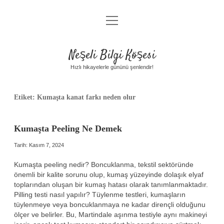
menüyü
Anasayfa
aç
Gizlilik Politikası
Neşeli Bilgi Köşesi
Yasal Uyarı
Hızlı hikayelerle gününü şenlendir!
Hakkımızda
Etiket:
Kumaşta kanat farkı neden olur
Kumaşta Peeling Ne Demek
Tarih: Kasım 7, 2024
Kumaşta peeling nedir? Boncuklanma, tekstil sektöründe
önemli bir kalite sorunu olup, kumaş yüzeyinde dolaşık elyaf
toplarından oluşan bir kumaş hatası olarak tanımlanmaktadır.
Pilling testi nasıl yapılır? Tüylenme testleri, kumaşların
tüylenmeye veya boncuklanmaya ne kadar dirençli olduğunu
ölçer ve belirler. Bu, Martindale aşınma testiyle aynı makineyi