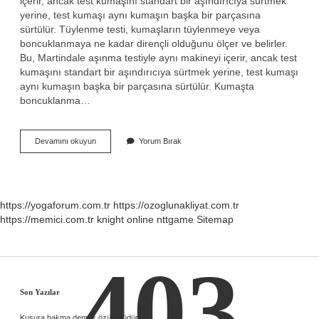
içerir, ancak test kumaşını standart bir aşındırıcıya sürtmek
yerine, test kumaşı aynı kumaşın başka bir parçasına
sürtülür. Tüylenme testi, kumaşların tüylenmeye veya
boncuklanmaya ne kadar dirençli olduğunu ölçer ve belirler.
Bu, Martindale aşınma testiyle aynı makineyi içerir, ancak test
kumaşını standart bir aşındırıcıya sürtmek yerine, test kumaşı
aynı kumaşın başka bir parçasına sürtülür. Kumaşta
boncuklanma…
Kumaşta
Devamını okuyun
Yorum Bırak
Peeling
Ne
Demek
https://yogaforum.com.tr
https://ozoglunakliyat.com.tr
https://memici.com.tr
knight online
nttgame
Sitemap
403
Sidebar
Son Yazılar
Kusura bakma demek özür müdür ?