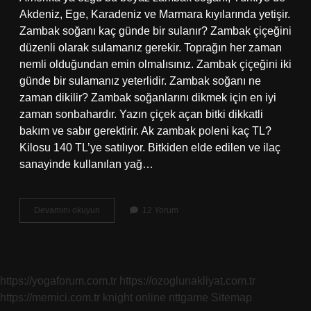
Akdeniz, Ege, Karadeniz ve Marmara kıyılarında yetişir.
Zambak soğanı kaç günde bir sulanır? Zambak çiçeğini
düzenli olarak sulamanız gerekir. Toprağın her zaman
nemli olduğundan emin olmalısınız. Zambak çiçeğini iki
günde bir sulamanız yeterlidir. Zambak soğanı ne
zaman dikilir? Zambak soğanlarını dikmek için en iyi
zaman sonbahardır. Yazın çiçek açan bitki dikkatli
bakım ve sabır gerektirir. Ak zambak poleni kaç TL?
Kilosu 140 TL’ye satılıyor. Bitkiden elde edilen ve ilaç
sanayinde kullanılan yağ…
Zambak
Devamını okuyun
12 Yorum
Soğanı
Ne
Kadar
https://yogaforum.com.tr
https://ozoglunakliyat.com.tr
https://memici.com.tr
knight online
nttgame
Sitemap