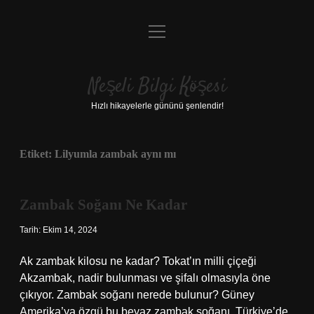
menüyü
Anasayfa
aç
Gizlilik Politikası
Neşeli Bilgi Köşesi
Yasal Uyarı
Hızlı hikayelerle gününü şenlendir!
Hakkımızda
Etiket:
Lilyumla zambak aynı mı
Zambak Soğanı Ne Kadar
Tarih: Ekim 14, 2024
Ak zambak kilosu ne kadar? Tokat’ın milli çiçeği
Akzambak, nadir bulunması ve şifalı olmasıyla öne
çıkıyor. Zambak soğanı nerede bulunur? Güney
Amerika’ya özgü bu beyaz zambak soğanı, Türkiye’de