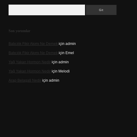
Arama
Son yorumlar
Batıcılık Fikir Akımı Ne Demek
için
admin
Batıcılık Fikir Akımı Ne Demek
için
Emel
Yağ Yakan Hormon Nedir
için
admin
Yağ Yakan Hormon Nedir
için
Melodi
Arap Belagati Nedir
için
admin
ilbet yeni giriş adresi