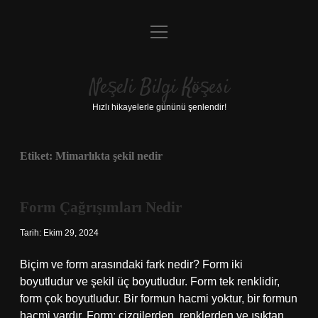
menüyü
Anasayfa
aç
Gizlilik Politikası
Neşeli Bilgi Köşesi
Yasal Uyarı
Hızlı hikayelerle gününü şenlendir!
Hakkımızda
Etiket:
Mimarlıkta şekil nedir
Form Çağrışımları Nedir
Tarih: Ekim 29, 2024
Biçim ve form arasındaki fark nedir? Form iki
boyutludur ve şekil üç boyutludur. Form tek renklidir,
form çok boyutludur. Bir formun hacmi yoktur, bir formun
hacmi vardır. Form; çizgilerden, renklerden ve ışıktan