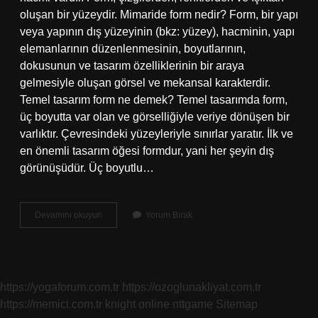
oluşan bir yüzeydir. Mimaride form nedir? Form, bir yapı
veya yapının dış yüzeyinin (bkz: yüzey), hacminin, yapı
elemanlarının düzenlenmesinin, boyutlarının,
dokusunun ve tasarım özelliklerinin bir araya
gelmesiyle oluşan görsel ve mekansal karakterdir.
Temel tasarım form ne demek? Temel tasarımda form,
üç boyutta var olan ve görselliğiyle veriye dönüşen bir
varlıktır. Çevresindeki yüzeyleriyle sınırlar yaratır. İlk ve
en önemli tasarım öğesi formdur, yani her şeyin dış
görünüşüdür. Üç boyutlu…
Form
Devamını okuyun
Yorum Bırak
Çağrışımları
Nedir
https://yogaforum.com.tr
https://ozoglunakliyat.com.tr
https://memici.com.tr
knight online
nttgame
Sitemap