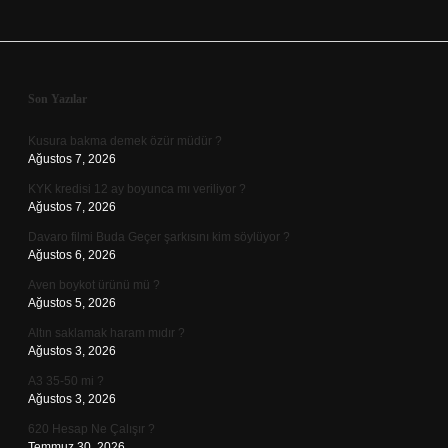
Sidebar
Son Yazılar
Kusura bakma demek özür müdür ?
Ağustos 7, 2026
KYK kredisi 12 ay boyunca mı veriliyor ?
Ağustos 7, 2026
Davaro filmi Buda Geçer şarkısını kim söylüyor ?
Ağustos 6, 2026
Aven boykot ürünü mü ?
Ağustos 5, 2026
Altın saklamak haram mıdır ?
Ağustos 3, 2026
A3 35-50 mi ?
Ağustos 3, 2026
620 Hesap Ne Çalışır ?
Temmuz 30, 2026