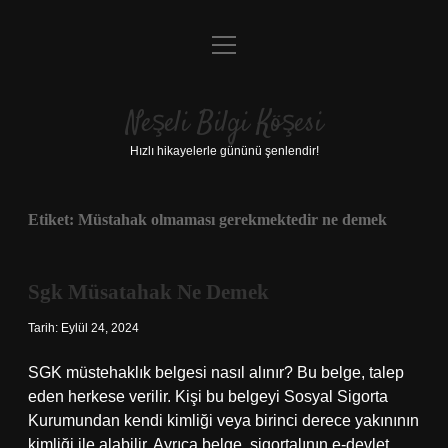
menüyü
Anasayfa
aç
Gizlilik Politikası
Neşeli Bilgi Köşesi
Yasal Uyarı
Hızlı hikayelerle gününü şenlendir!
Hakkımızda
Etiket:
Müstahak olmaması gerekmektedir ne demek
Sgk Müsatahak Ne Demek
Tarih: Eylül 24, 2024
SGK müstehaklık belgesi nasıl alınır? Bu belge, talep
eden herkese verilir. Kişi bu belgeyi Sosyal Sigorta
Kurumundan kendi kimliği veya birinci derece yakınının
kimliği ile alabilir. Ayrıca belge, sigortalının e-devlet