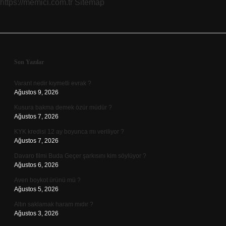
https://memici.com.tr
Sitemap
Sidebar
Son Yazılar
Varant nedir kıymetli evrak ?
Ağustos 9, 2026
Kusura bakma demek özür müdür ?
Ağustos 7, 2026
KYK kredisi 12 ay boyunca mı veriliyor ?
Ağustos 7, 2026
Davaro filmi Buda Geçer şarkısını kim söylüyor ?
Ağustos 6, 2026
Aven boykot ürünü mü ?
Ağustos 5, 2026
Altın saklamak haram mıdır ?
Ağustos 3, 2026