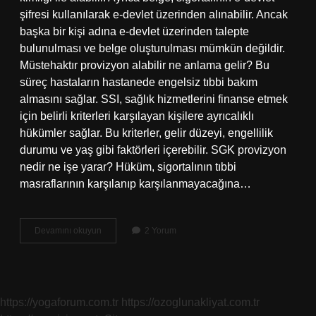
şifresi kullanılarak e-devlet üzerinden alınabilir. Ancak
başka bir kişi adına e-devlet üzerinden talepte
bulunulması ve belge oluşturulması mümkün değildir.
Müstehaktır provizyon alabilir ne anlama gelir? Bu
süreç hastaların hastanede engelsiz tıbbi bakım
almasını sağlar. SSI, sağlık hizmetlerini finanse etmek
için belirli kriterleri karşılayan kişilere ayrıcalıklı
hükümler sağlar. Bu kriterler, gelir düzeyi, engellilik
durumu ve yaş gibi faktörleri içerebilir. SGK provizyon
nedir ne işe yarar? Hüküm, sigortalının tıbbi
masraflarının karşılanıp karşılanmayacağına…
Sgk
Devamını okuyun
2 Yorum
Müsatahak
Ne
Demek
https://yogaforum.com.tr
https://ozoglunakliyat.com.tr