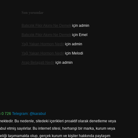
Son yorumlar
Batıcılık Fikir Akımı Ne Demek
için
admin
Batıcılık Fikir Akımı Ne Demek
için
Emel
Yağ Yakan Hormon Nedir
için
admin
Yağ Yakan Hormon Nedir
için
Melodi
Arap Belagati Nedir
için
admin
 0 726
Telegram: @karabul
ektedir. Bu nedenle, sitedeki içerikleri proaktif olarak denetleme veya
 etmiş sayılırlar. Bu internet sitesi, herhangi bir marka, kurum veya
niteliği taşımamakta olup, gerçek kurum ve kişiler hakkında paylaşım