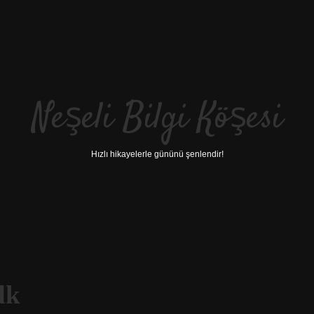
Neşeli Bilgi Köşesi
Hızlı hikayelerle gününü şenlendir!
dk