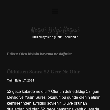
menüyü
Anasayfa
aç
Gizlilik Politikası
Neşeli Bilgi Köşesi
Yasal Uyarı
Hızlı hikayelerle gününü şenlendir!
Hakkımızda
Etiket:
Ölen kişinin hayrına ne dağıtılır
Öldükten Sonra 52 Gece Ne Olur
Tarih: Eylül 17, 2024
52 gece kabirde ne olur? Ölünün defnedildiği 52. gün
Mevlid ve Yasin Suresi okunur; bu günde ölenin etinin
kemiklerinden ayrıldığı söylenir. Ölüye okunan
dualardan biri olan 52. gece namazına kabir duası da