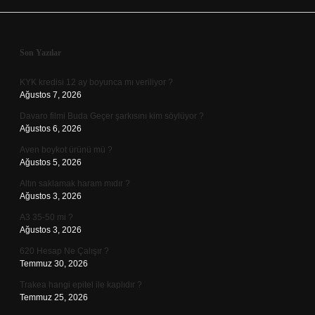
Sidebar
Son Yazılar
KYK kredisi 12 ay boyunca mı veriliyor ?
Ağustos 7, 2026
Davaro filmi Buda Geçer şarkısını kim söylüyor ?
Ağustos 6, 2026
Aven boykot ürünü mü ?
Ağustos 5, 2026
Altın saklamak haram mıdır ?
Ağustos 3, 2026
A3 35-50 mi ?
Ağustos 3, 2026
620 Hesap Ne Çalışır ?
Temmuz 30, 2026
Trakea hangi epitel ile kaplıdır ?
Temmuz 25, 2026