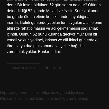
denir. Bir insan öldükten 52 gün sonra ne olur? Ölünün
defnedildiği 52. günde Mevlid ve Yasin Suresi okunur;
bu günde ölenin etinin kemiklerinden ayrıldığına
inanılır. Belirli günlerde yapılan tüm uygulamalar, ölenin
ahirette rahat olmasını ve acı çekmemesini sağlamak
içindir. Ölünün 52 günü kuranda geçiyor mu? Dini bir
temeli yoktur, yedinci, kırkıncı ve elli ikinci günlerdeki
tören veya dua gibi zamana ve şekle bağlı bir
zorunluluk yoktur. Bunların dini…
Öldükten
Devamını okuyun
2 Yorum
Sonra
52
Gece
Ne
Olur
https://yogaforum.com.tr
https://ozoglunakliyat.com.tr
https://memici.com.tr
knight online
nttgame
Sitemap