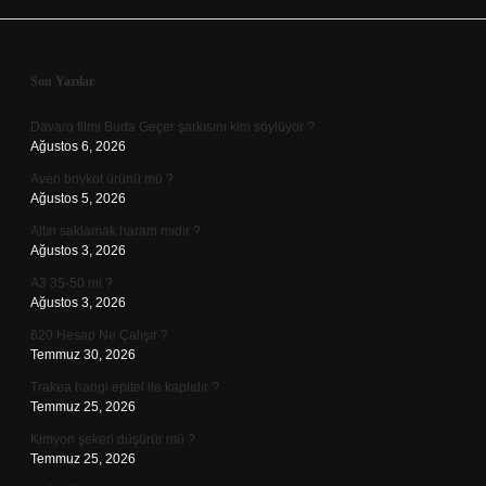
Sidebar
Son Yazılar
Davaro filmi Buda Geçer şarkısını kim söylüyor ?
Ağustos 6, 2026
Aven boykot ürünü mü ?
Ağustos 5, 2026
Altın saklamak haram mıdır ?
Ağustos 3, 2026
A3 35-50 mi ?
Ağustos 3, 2026
620 Hesap Ne Çalışır ?
Temmuz 30, 2026
Trakea hangi epitel ile kaplıdır ?
Temmuz 25, 2026
Kimyon şekeri düşürür mü ?
Temmuz 25, 2026