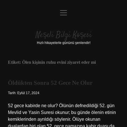
menüyü
Anasayfa
aç
Gizlilik Politikası
Neşeli Bilgi Köşesi
Yasal Uyarı
Hızlı hikayelerle gününü şenlendir!
Hakkımızda
Etiket:
Ölen kişinin ruhu evini ziyaret eder mi
Öldükten Sonra 52 Gece Ne Olur
Tarih: Eylül 17, 2024
52 gece kabirde ne olur? Ölünün defnedildiği 52. gün
Mevlid ve Yasin Suresi okunur; bu günde ölenin etinin
kemiklerinden ayrıldığı söylenir. Ölüye okunan
dualardan biri olan 52. gece namazına kabir duası da