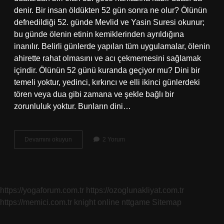
denir. Bir insan öldükten 52 gün sonra ne olur? Ölünün
defnedildiği 52. günde Mevlid ve Yasin Suresi okunur;
bu günde ölenin etinin kemiklerinden ayrıldığına
inanılır. Belirli günlerde yapılan tüm uygulamalar, ölenin
ahirette rahat olmasını ve acı çekmemesini sağlamak
içindir. Ölünün 52 günü kuranda geçiyor mu? Dini bir
temeli yoktur, yedinci, kırkıncı ve elli ikinci günlerdeki
tören veya dua gibi zamana ve şekle bağlı bir
zorunluluk yoktur. Bunların dini…
Öldükten
Devamını okuyun
2 Yorum
Sonra
52
Gece
Ne
Olur
https://yogaforum.com.tr
https://ozoglunakliyat.com.tr
https://memici.com.tr
knight online
nttgame
Sitemap