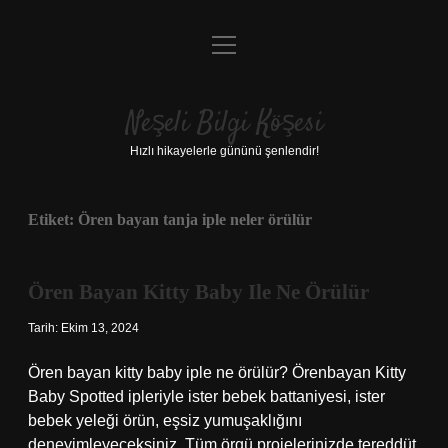
menüyü
Anasayfa
aç
Gizlilik Politikası
Neşeli Bilgi Köşesi
Yasal Uyarı
Hızlı hikayelerle gününü şenlendir!
Hakkımızda
Etiket:
Ören bayan tanja iple neler örülür
Ören Bayan Kitty Baby Ile Ne Örülür
Tarih: Ekim 13, 2024
Ören bayan kitty baby iple ne örülür? Örenbayan Kitty
Baby Spotted ipleriyle ister bebek battaniyesi, ister
bebek yeleği örün, eşsiz yumuşaklığını
deneyimleyeceksiniz. Tüm örgü projelerinizde tereddüt