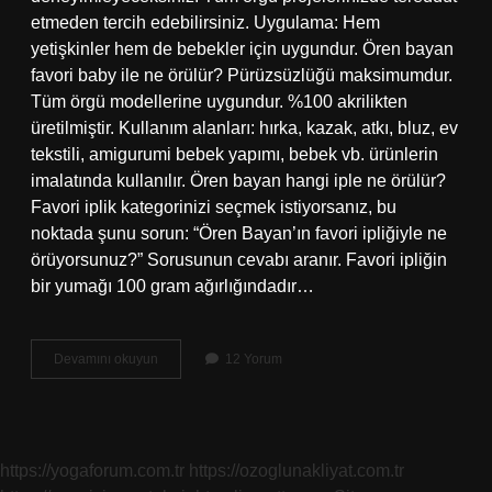
etmeden tercih edebilirsiniz. Uygulama: Hem
yetişkinler hem de bebekler için uygundur. Ören bayan
favori baby ile ne örülür? Pürüzsüzlüğü maksimumdur.
Tüm örgü modellerine uygundur. %100 akrilikten
üretilmiştir. Kullanım alanları: hırka, kazak, atkı, bluz, ev
tekstili, amigurumi bebek yapımı, bebek vb. ürünlerin
imalatında kullanılır. Ören bayan hangi iple ne örülür?
Favori iplik kategorinizi seçmek istiyorsanız, bu
noktada şunu sorun: “Ören Bayan’ın favori ipliğiyle ne
örüyorsunuz?” Sorusunun cevabı aranır. Favori ipliğin
bir yumağı 100 gram ağırlığındadır…
Ören
Devamını okuyun
12 Yorum
Bayan
Kitty
Baby
Ile
Ne
https://yogaforum.com.tr
https://ozoglunakliyat.com.tr
Örülür