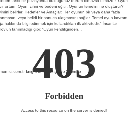
akinden farklı bir pozisyonda bulduğunuz durum olmazsa olmazdır. Oyun
bir ortam. Oyun, zihni ve bedeni eğitir. Oyunun temelini ne oluşturur?
imini belirler. Hedefler ve Amaçlar: Her oyunun bir veya daha fazla
anmasını veya belirli bir sonuca ulaşmasını sağlar. Temel oyun kavram
hakkında bilgi edinmek için kullandıkları ilk aktivitedir.” İnsanlar
ov’un tanımladığı gibi: “Oyun kendiliğinden…
403
/memici.com.tr
knight online
nttgame
Sitemap
Forbidden
Access to this resource on the server is denied!