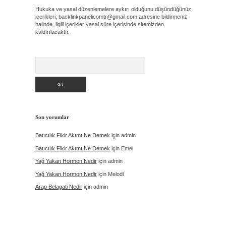
Hukuka ve yasal düzenlemelere aykırı olduğunu düşündüğünüz
içerikleri,
backlinkpanelicomtr@gmail.com
adresine bildirmeniz
halinde, ilgili içerikler yasal süre içerisinde sitemizden
kaldırılacaktır.
Arama
Son yorumlar
Batıcılık Fikir Akımı Ne Demek
için
admin
Batıcılık Fikir Akımı Ne Demek
için
Emel
Yağ Yakan Hormon Nedir
için
admin
Yağ Yakan Hormon Nedir
için
Melodi
Arap Belagati Nedir
için
admin