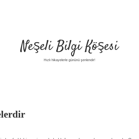
Neşeli Bilgi Köşesi
Hızlı hikayelerle gününü şenlendir!
lerdir