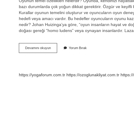
Oyunun temel özellikleri nelerdir? Oyunda, kendinizi hayatt
bazı durumlarda çok yoğun dikkat gerektirir. Özgür ve keyifli 
Kurallar oyunun temelini oluşturur ve oyuncuların oyun deney
hedefi veya amacı vardır. Bu hedefler oyuncuların oyunu kaz
nedir? Johan Huizinga’ya göre, “oyun insanların hayat ve doğa 
doğası gereği “homo ludens” veya oynayan insanlardır. Lazar
Oyunun
Devamını okuyun
Yorum Bırak
Temel
Unsurları
Nelerdir
https://yogaforum.com.tr
https://ozoglunakliyat.com.tr
https:/