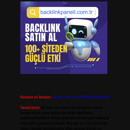
Reklam ve İletişim:
Skype: live:.cid.575569c608265c69
Yasal Uyarı:
Bu internet sitesi, herhangi bir marka,
kurum veya şahıs şirketi ile hiçbir bağlantısı
bulunmamaktadır. Sitede yalnızca kendi hazırladığımız
makaleler paylaşılmaktadır. Burada yer alan içerikler
haber niteliği taşımamakta olup, gerçek kurum ve