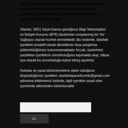
kişiler hakkında paylaşım yapılmamaktadır. Gerçek
kurum ve kişiler ile isim benzerlikleri tamamen
tesadüfidir. Sitemizdeki bilgiler taslak halindedir ve
tavsiye niteliği taşımazlar.
Sitemiz, 5651 Sayılı Kanun gereğince Bilgi Teknolojileri
ve İletişim Kurumu (BTK) tarafından onaylanmış bir Yer
Sağlayıcı olarak hizmet vermektedir. Bu nedenle, sitedeki
içerikleri proaktif olarak denetleme veya araştırma
yükümlülüğümüz bulunmamaktadır. Ancak, üyelerimiz
yazdıkları içeriklerin sorumluluğunu taşımakta olup, siteye
üye olarak bu sorumluluğu kabul etmiş sayılırlar.
Hukuka ve yasal düzenlemelere aykırı olduğunu
düşündüğünüz içerikleri,
backlinkpanelicomtr@gmail.com
adresine bildirmeniz halinde, ilgili içerikler yasal süre
içerisinde sitemizden kaldırılacaktır.
Arama