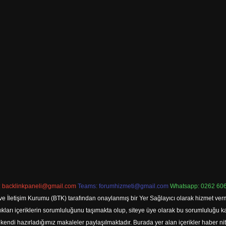
:
backlinkpaneli@gmail.com
Teams:
forumhizmeti@gmail.com
Whatsapp: 0262 606
ve İletişim Kurumu (BTK) tarafından onaylanmış bir Yer Sağlayıcı olarak hizmet verm
rı içeriklerin sorumluluğunu taşımakta olup, siteye üye olarak bu sorumluluğu kabul
a kendi hazırladığımız makaleler paylaşılmaktadır. Burada yer alan içerikler haber 