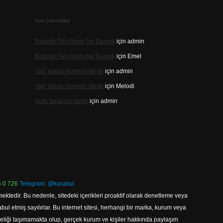
Son yorumlar
Batıcılık Fikir Akımı Ne Demek
için
admin
Batıcılık Fikir Akımı Ne Demek
için
Emel
Yağ Yakan Hormon Nedir
için
admin
Yağ Yakan Hormon Nedir
için
Melodi
Arap Belagati Nedir
için
admin
 0 726
Telegram: @karabul
ektedir. Bu nedenle, sitedeki içerikleri proaktif olarak denetleme veya
 etmiş sayılırlar. Bu internet sitesi, herhangi bir marka, kurum veya
niteliği taşımamakta olup, gerçek kurum ve kişiler hakkında paylaşım