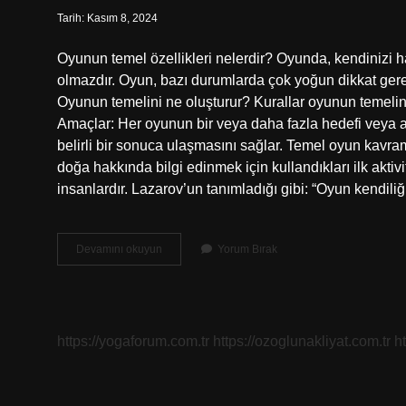
Tarih: Kasım 8, 2024
Oyunun temel özellikleri nelerdir? Oyunda, kendinizi
olmazdır. Oyun, bazı durumlarda çok yoğun dikkat gerekti
Oyunun temelini ne oluşturur? Kurallar oyunun temelini
Amaçlar: Her oyunun bir veya daha fazla hedefi veya 
belirli bir sonuca ulaşmasını sağlar. Temel oyun kavra
doğa hakkında bilgi edinmek için kullandıkları ilk akti
insanlardır. Lazarov’un tanımladığı gibi: “Oyun kendil
Oyunun
Devamını okuyun
Yorum Bırak
Temel
Unsurları
Nelerdir
https://yogaforum.com.tr
https://ozoglunakliyat.com.tr
h