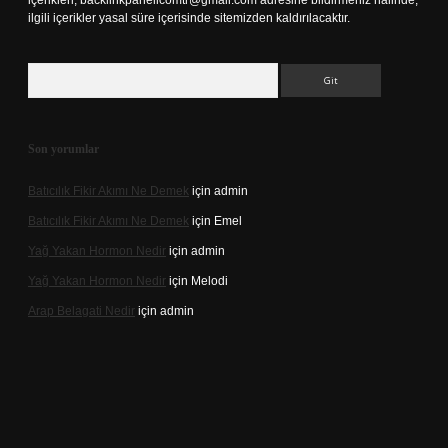
içerikleri,
backlinkpanelicomtr@gmail.com
adresine bildirmeniz halinde,
ilgili içerikler yasal süre içerisinde sitemizden kaldırılacaktır.
Arama
Son yorumlar
Batıcılık Fikir Akımı Ne Demek
için
admin
Batıcılık Fikir Akımı Ne Demek
için
Emel
Yağ Yakan Hormon Nedir
için
admin
Yağ Yakan Hormon Nedir
için
Melodi
Arap Belagati Nedir
için
admin