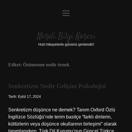
menüyü
Anasayfa
aç
Gizlilik Politikası
Neşeli Bilgi Köşesi
Yasal Uyarı
Hızlı hikayelerle gününü şenlendir!
Hakkımızda
Etiket:
Özümseme nedir örnek
Senkretizm Nedir Gelişim Psikolojisi
Tarih: Eylül 17, 2024
Senkretizm düşünce ne demek? Tanım Oxford Özlü
İngilizce Sözlüğü’nde terim basitçe “farklı dinlerin,
kültürlerin veya düşünce okullarının birleşimi” olarak
tanımlanırken, Türk Dil Kurumu’nun Güncel Türkçe