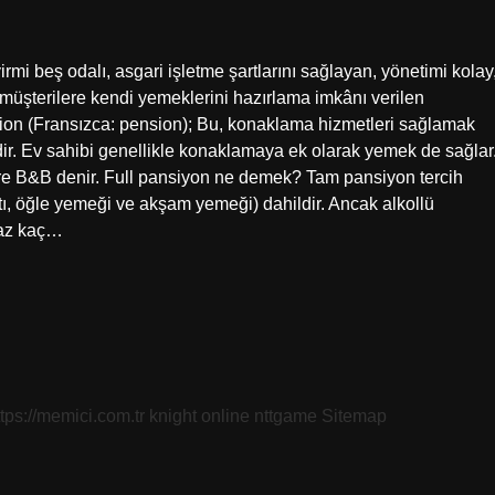
rmi beş odalı, asgari işletme şartlarını sağlayan, yönetimi kolay
a müşterilere kendi yemeklerini hazırlama imkânı verilen
ension (Fransızca: pension); Bu, konaklama hizmetleri sağlamak
r. Ev sahibi genellikle konaklamaya ek olarak yemek de sağlar
lere B&B denir. Full pansiyon ne demek? Tam pansiyon tercih
ı, öğle yemeği ve akşam yemeği) dahildir. Ancak alkollü
n az kaç…
ttps://memici.com.tr
knight online
nttgame
Sitemap