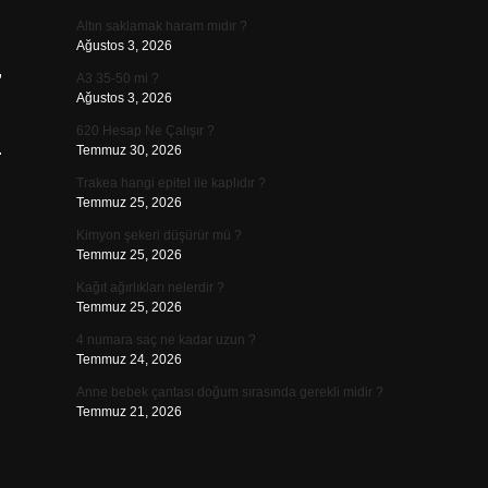
Altın saklamak haram mıdır ?
Ağustos 3, 2026
,
A3 35-50 mi ?
Ağustos 3, 2026
620 Hesap Ne Çalışır ?
.
Temmuz 30, 2026
Trakea hangi epitel ile kaplıdır ?
Temmuz 25, 2026
Kimyon şekeri düşürür mü ?
Temmuz 25, 2026
Kağıt ağırlıkları nelerdir ?
Temmuz 25, 2026
4 numara saç ne kadar uzun ?
Temmuz 24, 2026
Anne bebek çantası doğum sırasında gerekli midir ?
Temmuz 21, 2026