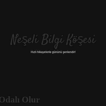
Neşeli Bilgi Köşesi
Hızlı hikayelerle gününü şenlendir!
Odalı Olur