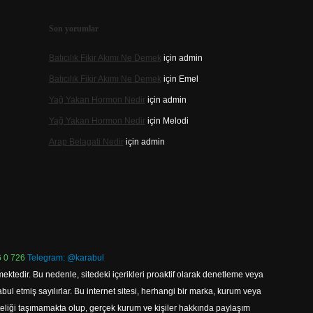
Son yorumlar
Batıcılık Fikir Akımı Ne Demek
için
admin
Batıcılık Fikir Akımı Ne Demek
için
Emel
Yağ Yakan Hormon Nedir
için
admin
Yağ Yakan Hormon Nedir
için
Melodi
Arap Belagati Nedir
için
admin
 0 726
Telegram: @karabul
ektedir. Bu nedenle, sitedeki içerikleri proaktif olarak denetleme veya
 etmiş sayılırlar. Bu internet sitesi, herhangi bir marka, kurum veya
niteliği taşımamakta olup, gerçek kurum ve kişiler hakkında paylaşım