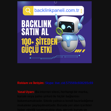
Reklam ve İletişim:
Skype: live:.cid.575569c608265c69
Yasal Uyarı:
Bu internet sitesi, herhangi bir marka,
kurum veya şahıs şirketi ile hiçbir bağlantısı
bulunmamaktadır. Sitede yalnızca kendi hazırladığımız
makaleler paylaşılmaktadır. Burada yer alan içerikler
haber niteliği taşımamakta olup, gerçek kurum ve