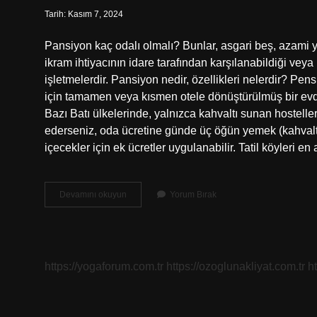
Tarih: Kasım 7, 2024
Pansiyon kaç odalı olmalı? Bunlar, asgari beş, azami yi
ikram ihtiyacının idare tarafından karşılanabildiği vey
işletmelerdir. Pansiyon nedir, özellikleri nelerdir? P
için tamamen veya kısmen otele dönüştürülmüş bir evdi
Bazı Batı ülkelerinde, yalnızca kahvaltı sunan hostel
ederseniz, oda ücretine günde üç öğün yemek (kahvalt
içecekler için ek ücretler uygulanabilir. Tatil köyleri e
Pansiyon
Devamını okuyun
Yorum Bırak
En
Fazla
Kaç
Odalı
Olur
https://yogaforum.com.tr
https://ozoglunakliyat.com.tr
h