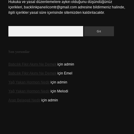
Hukuka ve yasal düzenlemelere aykırı olduğunu düşündüğünüz
içerikleri,
backlinkpanelicomtr@gmail.com
adresine bildirmeniz halinde,
ilgili içerikler yasal süre içerisinde sitemizden kaldırılacaktır.
Arama
Son yorumlar
Batıcılık Fikir Akımı Ne Demek
için
admin
Batıcılık Fikir Akımı Ne Demek
için
Emel
Yağ Yakan Hormon Nedir
için
admin
Yağ Yakan Hormon Nedir
için
Melodi
Arap Belagati Nedir
için
admin