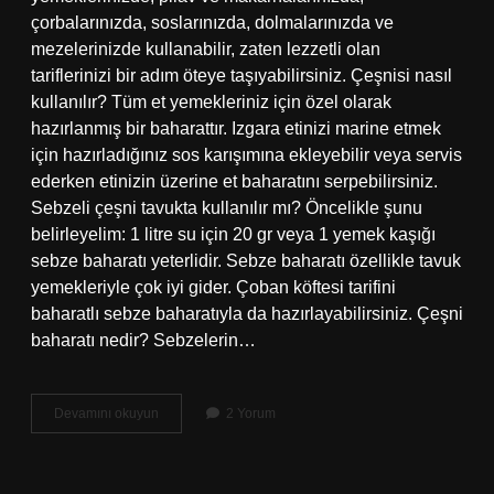
çorbalarınızda, soslarınızda, dolmalarınızda ve
mezelerinizde kullanabilir, zaten lezzetli olan
tariflerinizi bir adım öteye taşıyabilirsiniz. Çeşnisi nasıl
kullanılır? Tüm et yemekleriniz için özel olarak
hazırlanmış bir baharattır. Izgara etinizi marine etmek
için hazırladığınız sos karışımına ekleyebilir veya servis
ederken etinizin üzerine et baharatını serpebilirsiniz.
Sebzeli çeşni tavukta kullanılır mı? Öncelikle şunu
belirleyelim: 1 litre su için 20 gr veya 1 yemek kaşığı
sebze baharatı yeterlidir. Sebze baharatı özellikle tavuk
yemekleriyle çok iyi gider. Çoban köftesi tarifini
baharatlı sebze baharatıyla da hazırlayabilirsiniz. Çeşni
baharatı nedir? Sebzelerin…
Çeşni
Devamını okuyun
2 Yorum
Baharatı
Hangi
Yemeklerde
Kullanılır