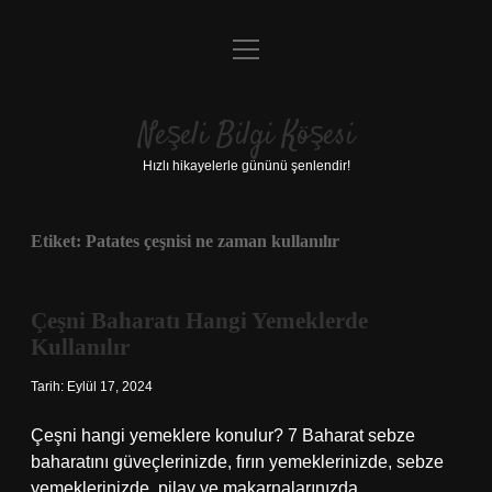
menüyü
Anasayfa
aç
Gizlilik Politikası
Neşeli Bilgi Köşesi
Yasal Uyarı
Hızlı hikayelerle gününü şenlendir!
Hakkımızda
Etiket:
Patates çeşnisi ne zaman kullanılır
Çeşni Baharatı Hangi Yemeklerde
Kullanılır
Tarih: Eylül 17, 2024
Çeşni hangi yemeklere konulur? 7 Baharat sebze
baharatını güveçlerinizde, fırın yemeklerinizde, sebze
yemeklerinizde, pilav ve makarnalarınızda,