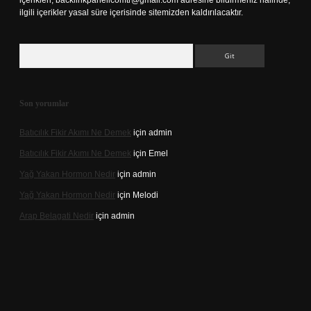
içerikleri,
backlinkpanelicomtr@gmail.com
adresine bildirmeniz halinde,
ilgili içerikler yasal süre içerisinde sitemizden kaldırılacaktır.
Arama
Son yorumlar
Batıcılık Fikir Akımı Ne Demek
için
admin
Batıcılık Fikir Akımı Ne Demek
için
Emel
Yağ Yakan Hormon Nedir
için
admin
Yağ Yakan Hormon Nedir
için
Melodi
Arap Belagati Nedir
için
admin