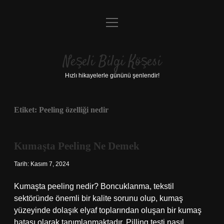
menüyü
Anasayfa
aç
Gizlilik Politikası
Neşeli Bilgi Köşesi
Yasal Uyarı
Hızlı hikayelerle gününü şenlendir!
Hakkımızda
Etiket:
Peeling özelliği nedir
Kumaşta Peeling Ne Demek
Tarih: Kasım 7, 2024
Kumaşta peeling nedir? Boncuklanma, tekstil
sektöründe önemli bir kalite sorunu olup, kumaş
yüzeyinde dolaşık elyaf toplarından oluşan bir kumaş
hatası olarak tanımlanmaktadır. Pilling testi nasıl