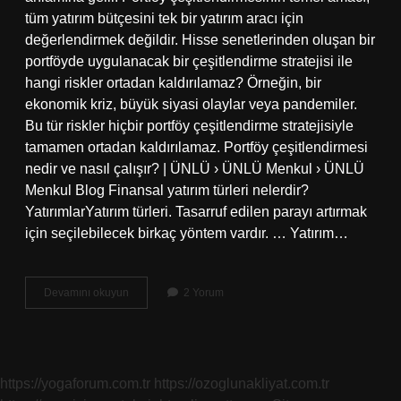
tüm yatırım bütçesini tek bir yatırım aracı için
değerlendirmek değildir. Hisse senetlerinden oluşan bir
portföyde uygulanacak bir çeşitlendirme stratejisi ile
hangi riskler ortadan kaldırılamaz? Örneğin, bir
ekonomik kriz, büyük siyasi olaylar veya pandemiler.
Bu tür riskler hiçbir portföy çeşitlendirme stratejisiyle
tamamen ortadan kaldırılamaz. Portföy çeşitlendirmesi
nedir ve nasıl çalışır? | ÜNLÜ › ÜNLÜ Menkul › ÜNLÜ
Menkul Blog Finansal yatırım türleri nelerdir?
YatırımlarYatırım türleri. Tasarruf edilen parayı artırmak
için seçilebilecek birkaç yöntem vardır. … Yatırım…
Çeşitlendirme
Devamını okuyun
2 Yorum
Nedir
Finans
https://yogaforum.com.tr
https://ozoglunakliyat.com.tr