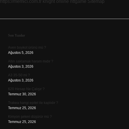
https://memici.com.tr
knight online
nttgame
Sitemap
Sidebar
Son Yazılar
Aven boykot ürünü mü ?
Ağustos 5, 2026
Altın saklamak haram mıdır ?
Ağustos 3, 2026
A3 35-50 mi ?
Ağustos 3, 2026
620 Hesap Ne Çalışır ?
Temmuz 30, 2026
Trakea hangi epitel ile kaplıdır ?
Temmuz 25, 2026
Kimyon şekeri düşürür mü ?
Temmuz 25, 2026