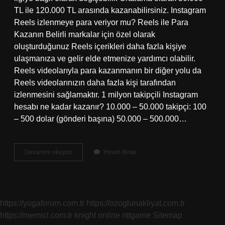
TL ile 120.000 TL arasında kazanabilirsiniz. Instagram
Reels izlenmeye para veriyor mu? Reels ile Para
Kazanın Belirli markalar için özel olarak
oluşturduğunuz Reels içerikleri daha fazla kişiye
ulaşmanıza ve gelir elde etmenize yardımcı olabilir.
Reels videolarıyla para kazanmanın bir diğer yolu da
Reels videolarınızın daha fazla kişi tarafından
izlenmesini sağlamaktır. 1 milyon takipçili Instagram
hesabı ne kadar kazanır? 10.000 – 50.000 takipçi: 100
– 500 dolar (gönderi başına) 50.000 – 500.000…
Reels
Devamını okuyun
Yorum Bırak
1
Milyon
Izlenme
Kaç
Para
https://yogaforum.com.tr
https://ozoglunakliyat.com.tr
https://memici.com.tr
knight online
nttgame
Sitemap