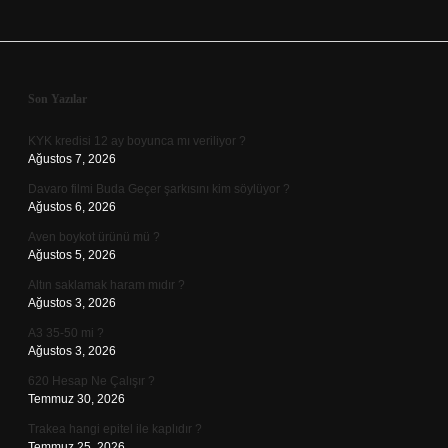
Sidebar
Son Yazılar
KYK kredisi 12 ay boyunca mı veriliyor ?
Ağustos 7, 2026
Davaro filmi Buda Geçer şarkısını kim söylüyor ?
Ağustos 6, 2026
Aven boykot ürünü mü ?
Ağustos 5, 2026
Altın saklamak haram mıdır ?
Ağustos 3, 2026
A3 35-50 mi ?
Ağustos 3, 2026
620 Hesap Ne Çalışır ?
Temmuz 30, 2026
Trakea hangi epitel ile kaplıdır ?
Temmuz 25, 2026