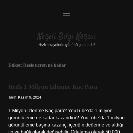
menüyü
Anasayfa
aç
Gizlilik Politikası
Neşeli Bilgi Köşesi
Yasal Uyarı
Hızlı hikayelerle gününü şenlendir!
Hakkımızda
Etiket:
Reels ücreti ne kadar
Reels 1 Milyon Izlenme Kaç Para
Tarih: Kasım 9, 2024
1 Milyon İzlenme Kaç para? YouTube’da 1 milyon
görüntüleme ne kadar kazandırır? YouTube’da 1 milyon
görüntüleme başına kazanç, içeriğin değerine ve aldığı
ilgiye bağlı olarak değişebilir. Ortalama olarak 50.000