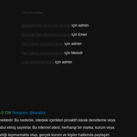
Son yorumlar
Batıcılık Fikir Akımı Ne Demek
için
admin
Batıcılık Fikir Akımı Ne Demek
için
Emel
Yağ Yakan Hormon Nedir
için
admin
Yağ Yakan Hormon Nedir
için
Melodi
Arap Belagati Nedir
için
admin
 0 726
Telegram: @karabul
ektedir. Bu nedenle, sitedeki içerikleri proaktif olarak denetleme veya
 etmiş sayılırlar. Bu internet sitesi, herhangi bir marka, kurum veya
niteliği taşımamakta olup, gerçek kurum ve kişiler hakkında paylaşım