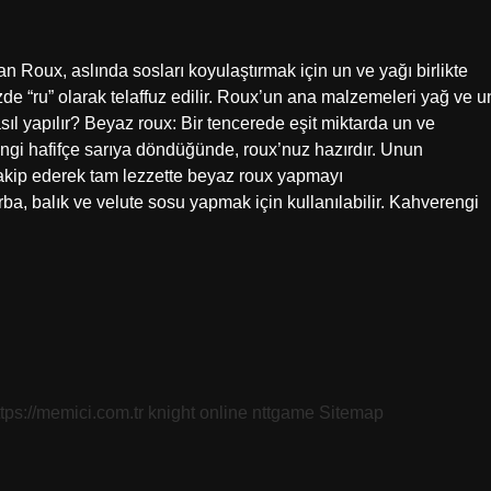
 Roux, aslında sosları koyulaştırmak için un ve yağı birlikte
zde “ru” olarak telaffuz edilir. Roux’un ana malzemeleri yağ ve u
asıl yapılır? Beyaz roux: Bir tencerede eşit miktarda un ve
rengi hafifçe sarıya döndüğünde, roux’nuz hazırdır. Unun
akip ederek tam lezzette beyaz roux yapmayı
rba, balık ve velute sosu yapmak için kullanılabilir. Kahverengi
ttps://memici.com.tr
knight online
nttgame
Sitemap