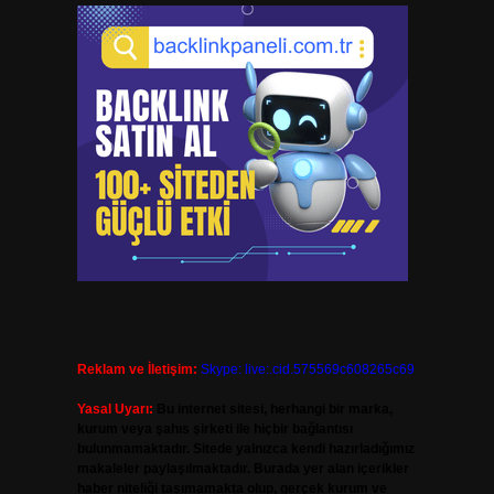
Reklam ve İletişim:
Skype: live:.cid.575569c608265c69
Yasal Uyarı:
Bu internet sitesi, herhangi bir marka,
kurum veya şahıs şirketi ile hiçbir bağlantısı
bulunmamaktadır. Sitede yalnızca kendi hazırladığımız
makaleler paylaşılmaktadır. Burada yer alan içerikler
haber niteliği taşımamakta olup, gerçek kurum ve