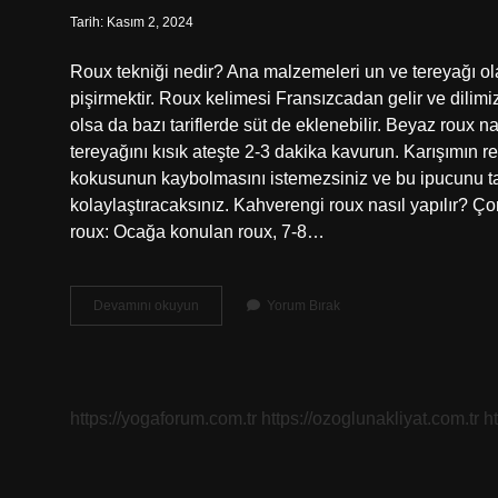
Tarih: Kasım 2, 2024
Roux tekniği nedir? Ana malzemeleri un ve tereyağı olan
pişirmektir. Roux kelimesi Fransızcadan gelir ve dilimi
olsa da bazı tariflerde süt de eklenebilir. Beyaz roux n
tereyağını kısık ateşte 2-3 dakika kavurun. Karışımın 
kokusunun kaybolmasını istemezsiniz ve bu ipucunu t
kolaylaştıracaksınız. Kahverengi roux nasıl yapılır? Ço
roux: Ocağa konulan roux, 7-8…
Roux
Devamını okuyun
Yorum Bırak
Nasıl
Yapılır
https://yogaforum.com.tr
https://ozoglunakliyat.com.tr
h