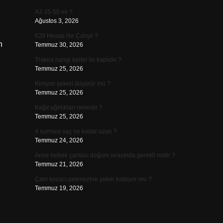
A3 35-50 mi ?
Ağustos 3, 2026
620 Hesap Ne Çalışır ?
n
Temmuz 30, 2026
Trakea hangi epitel ile kaplıdır ?
Temmuz 25, 2026
Kimyon şekeri düşürür mü ?
Temmuz 25, 2026
Kağıt ağırlıkları nelerdir ?
Temmuz 25, 2026
4 numara saç ne kadar uzun ?
Temmuz 24, 2026
Anne bebek çantası doğum sırasında gerekli midir ?
Temmuz 21, 2026
Çam kozacı pekmezine şeker katılıyor mu ?
Temmuz 19, 2026