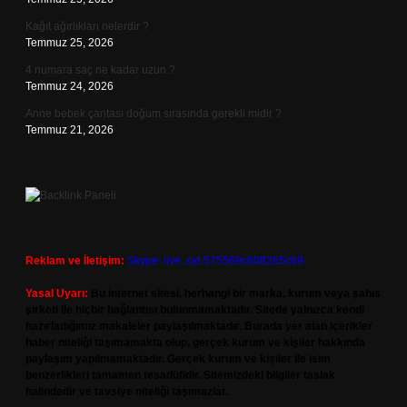
Kağıt ağırlıkları nelerdir ?
Temmuz 25, 2026
4 numara saç ne kadar uzun ?
Temmuz 24, 2026
Anne bebek çantası doğum sırasında gerekli midir ?
Temmuz 21, 2026
Reklam ve İletişim:
Skype: live:.cid.575569c608265c69
Yasal Uyarı:
Bu internet sitesi, herhangi bir marka, kurum veya şahıs
şirketi ile hiçbir bağlantısı bulunmamaktadır. Sitede yalnızca kendi
hazırladığımız makaleler paylaşılmaktadır. Burada yer alan içerikler
haber niteliği taşımamakta olup, gerçek kurum ve kişiler hakkında
paylaşım yapılmamaktadır. Gerçek kurum ve kişiler ile isim
benzerlikleri tamamen tesadüfidir. Sitemizdeki bilgiler taslak
halindedir ve tavsiye niteliği taşımazlar.