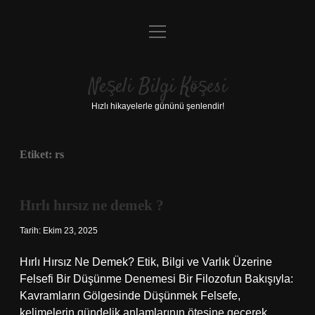
menüyü
Anasayfa
aç
Gizlilik Politikası
Neşeli Bilgi Köşesi
Yasal Uyarı
Hızlı hikayelerle gününü şenlendir!
Hakkımızda
Etiket:
rs
Hırlı hırsız ne demek ?
Tarih: Ekim 23, 2025
Hırlı Hırsız Ne Demek? Etik, Bilgi ve Varlık Üzerine
Felsefi Bir Düşünme Denemesi Bir Filozofun Bakışıyla:
Kavramların Gölgesinde Düşünmek Felsefe,
kelimelerin gündelik anlamlarının ötesine geçerek