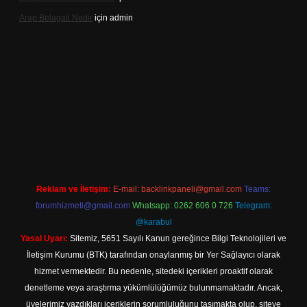
Arap Belagati Nedir
için
admin
ilbet yeni giriş adresi
Reklam ve İletişim:
E-mail:
backlinkpaneli@gmail.com
Teams:
forumhizmeti@gmail.com
Whatsapp: 0262 606 0 726
Telegram:
@karabul
Yasal Uyarı:
Sitemiz, 5651 Sayılı Kanun gereğince Bilgi Teknolojileri ve
İletişim Kurumu (BTK) tarafından onaylanmış bir Yer Sağlayıcı olarak
hizmet vermektedir. Bu nedenle, sitedeki içerikleri proaktif olarak
denetleme veya araştırma yükümlülüğümüz bulunmamaktadır. Ancak,
üyelerimiz yazdıkları içeriklerin sorumluluğunu taşımakta olup, siteye