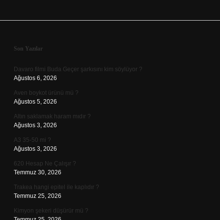
Sidebar
Son Yazılar
Davaro filmi Buda Geçer şarkısını kim söylüyor ?
Ağustos 6, 2026
Aven boykot ürünü mü ?
Ağustos 5, 2026
Altın saklamak haram mıdır ?
Ağustos 3, 2026
A3 35-50 mi ?
Ağustos 3, 2026
620 Hesap Ne Çalışır ?
Temmuz 30, 2026
Trakea hangi epitel ile kaplıdır ?
Temmuz 25, 2026
Kimyon şekeri düşürür mü ?
Temmuz 25, 2026