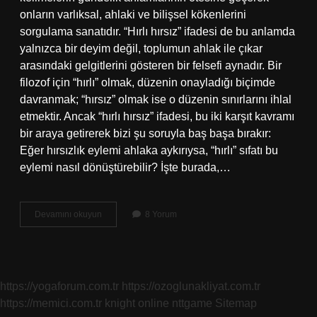
onların varlıksal, ahlaki ve bilişsel kökenlerini
sorgulama sanatıdır. “Hırlı hırsız” ifadesi de bu anlamda
yalnızca bir deyim değil, toplumun ahlak ile çıkar
arasındaki gelgitlerini gösteren bir felsefi aynadır. Bir
filozof için “hırlı” olmak, düzenin onayladığı biçimde
davranmak; “hırsız” olmak ise o düzenin sınırlarını ihlal
etmektir. Ancak “hırlı hırsız” ifadesi, bu iki karşıt kavramı
bir araya getirerek bizi şu soruyla baş başa bırakır:
Eğer hırsızlık eylemi ahlaka aykırıysa, “hırlı” sıfatı bu
eylemi nasıl dönüştürebilir? İşte burada,…
Hırlı
Devamını okuyun
8 Yorum
hırsız
ne
demek
?
https://yogaforum.com.tr
https://ozoglunakliyat.com.tr
https://memici.com.tr
knight online
nttgame
Sitemap