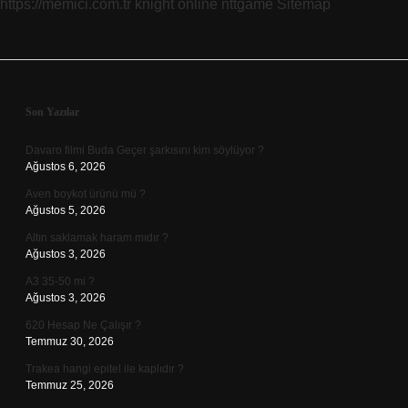
https://memici.com.tr
knight online
nttgame
Sitemap
Sidebar
Son Yazılar
Davaro filmi Buda Geçer şarkısını kim söylüyor ?
Ağustos 6, 2026
Aven boykot ürünü mü ?
Ağustos 5, 2026
Altın saklamak haram mıdır ?
Ağustos 3, 2026
A3 35-50 mi ?
Ağustos 3, 2026
620 Hesap Ne Çalışır ?
Temmuz 30, 2026
Trakea hangi epitel ile kaplıdır ?
Temmuz 25, 2026