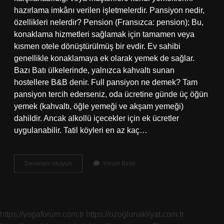
hazırlama imkânı verilen işletmelerdir. Pansiyon nedir,
özellikleri nelerdir? Pension (Fransızca: pension); Bu,
konaklama hizmetleri sağlamak için tamamen veya
kısmen otele dönüştürülmüş bir evdir. Ev sahibi
genellikle konaklamaya ek olarak yemek de sağlar.
Bazı Batı ülkelerinde, yalnızca kahvaltı sunan
hostellere B&B denir. Full pansiyon ne demek? Tam
pansiyon tercih ederseniz, oda ücretine günde üç öğün
yemek (kahvaltı, öğle yemeği ve akşam yemeği)
dahildir. Ancak alkollü içecekler için ek ücretler
uygulanabilir. Tatil köyleri en az kaç…
Pansiyon
Devamını okuyun
Yorum Bırak
En
Fazla
Kaç
Odalı
Olur
https://yogaforum.com.tr
https://ozoglunakliyat.com.tr