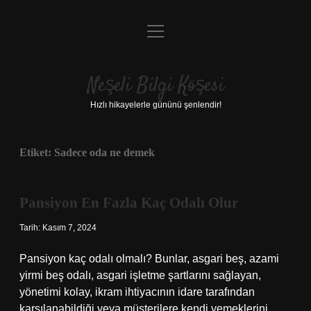
menüyü
Anasayfa
aç
Gizlilik Politikası
Neşeli Bilgi Köşesi
Yasal Uyarı
Hızlı hikayelerle gününü şenlendir!
Hakkımızda
Etiket:
Sadece oda ne demek
Pansiyon En Fazla Kaç Odalı Olur
Tarih: Kasım 7, 2024
Pansiyon kaç odalı olmalı? Bunlar, asgari beş, azami
yirmi beş odalı, asgari işletme şartlarını sağlayan,
yönetimi kolay, ikram ihtiyacının idare tarafından
karşılanabildiği veya müşterilere kendi yemeklerini