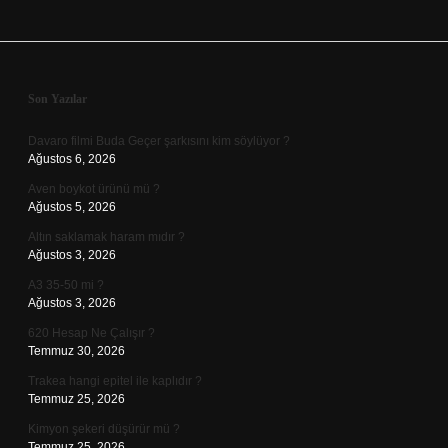
Sidebar
Son Yazılar
Davaro filmi Buda Geçer şarkısını kim söylüyor ?
Ağustos 6, 2026
Aven boykot ürünü mü ?
Ağustos 5, 2026
Altın saklamak haram mıdır ?
Ağustos 3, 2026
A3 35-50 mi ?
Ağustos 3, 2026
620 Hesap Ne Çalışır ?
Temmuz 30, 2026
Trakea hangi epitel ile kaplıdır ?
Temmuz 25, 2026
Kimyon şekeri düşürür mü ?
Temmuz 25, 2026