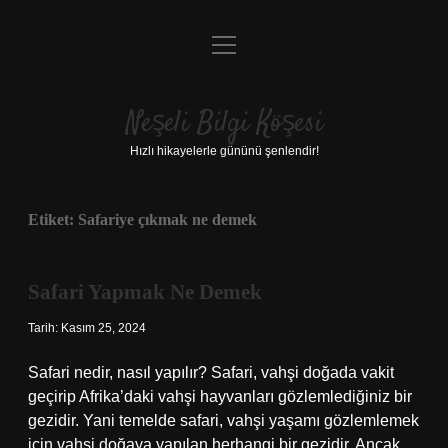
menüyü
Anasayfa
aç
Gizlilik Politikası
Neşeli Bilgi Köşesi
Yasal Uyarı
Hızlı hikayelerle gününü şenlendir!
Hakkımızda
Etiket:
Safariye çıkmak ne demek
Safari Yapmak Ne Demek
Tarih: Kasım 25, 2024
Safari nedir, nasıl yapılır? Safari, vahşi doğada vakit
geçirip Afrika’daki vahşi hayvanları gözlemlediğiniz bir
gezidir. Yani temelde safari, vahşi yaşamı gözlemlemek
için vahşi doğaya yapılan herhangi bir gezidir. Ancak