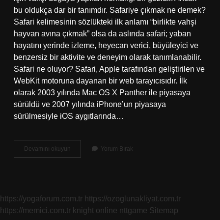
bu oldukça dar bir tanımdır. Safariye çıkmak ne demek?
Safari kelimesinin sözlükteki ilk anlamı “birlikte vahşi
hayvan avına çıkmak” olsa da aslında safari; yaban
hayatını yerinde izleme, heyecan verici, büyüleyici ve
benzersiz bir aktivite ve deneyim olarak tanımlanabilir.
Safari ne oluyor? Safari, Apple tarafından geliştirilen ve
WebKit motoruna dayanan bir web tarayıcısıdır. İlk
olarak 2003 yılında Mac OS X Panther ile piyasaya
sürüldü ve 2007 yılında iPhone’un piyasaya
sürülmesiyle iOS aygıtlarında…
Safari
Devamını okuyun
Yorum Bırak
Yapmak
Ne
Demek
https://yogaforum.com.tr
https://ozoglunakliyat.com.tr
https://memici.com.tr
knight online
nttgame
Sitemap