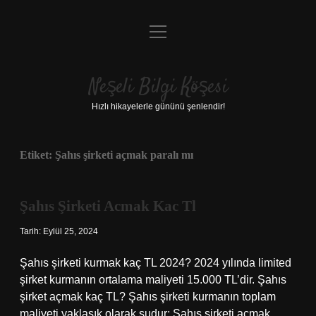
menüyü
Anasayfa
aç
Gizlilik Politikası
Neşeli Bilgi Köşesi
Yasal Uyarı
Hızlı hikayelerle gününü şenlendir!
Hakkımızda
Etiket:
Şahıs şirketi açmak paralı mı
Şahıs Şirketi Acmak Kac Tl
Tarih: Eylül 25, 2024
Şahıs şirketi kurmak kaç TL 2024? 2024 yılında limited
şirket kurmanın ortalama maliyeti 15.000 TL’dir. Şahıs
şirket açmak kaç TL? Şahıs şirketi kurmanın toplam
maliyeti yaklaşık olarak şudur: Şahıs şirketi açmak