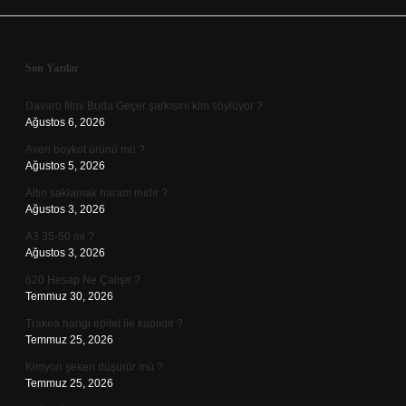
Sidebar
Son Yazılar
Davaro filmi Buda Geçer şarkısını kim söylüyor ?
Ağustos 6, 2026
Aven boykot ürünü mü ?
Ağustos 5, 2026
Altın saklamak haram mıdır ?
Ağustos 3, 2026
A3 35-50 mi ?
Ağustos 3, 2026
620 Hesap Ne Çalışır ?
Temmuz 30, 2026
Trakea hangi epitel ile kaplıdır ?
Temmuz 25, 2026
Kimyon şekeri düşürür mü ?
Temmuz 25, 2026