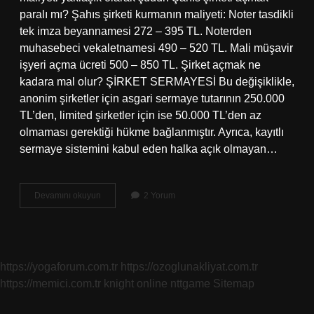
paralı mı? Şahıs şirketi kurmanın maliyeti: Noter tasdikli
tek imza beyannamesi 272 – 395 TL. Noterden
muhasebeci vekaletnamesi 490 – 520 TL. Mali müşavir
işyeri açma ücreti 500 – 850 TL. Şirket açmak ne
kadara mal olur? ŞİRKET SERMAYESİ Bu değişiklikle,
anonim şirketler için asgari sermaye tutarının 250.000
TL’den, limited şirketler için ise 50.000 TL’den az
olmaması gerektiği hükme bağlanmıştır. Ayrıca, kayıtlı
sermaye sistemini kabul eden halka açık olmayan…
Şahıs
Devamını okuyun
2 Yorum
Şirketi
Acmak
Kac
Tl
https://yogaforum.com.tr
https://ozoglunakliyat.com.tr
https://memici.com.tr
knight online
nttgame
Sitemap