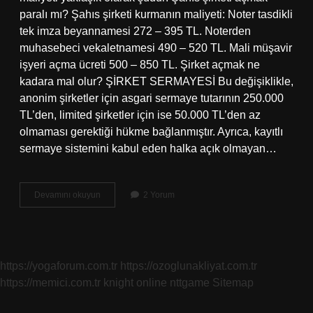
paralı mı? Şahıs şirketi kurmanın maliyeti: Noter tasdikli
tek imza beyannamesi 272 – 395 TL. Noterden
muhasebeci vekaletnamesi 490 – 520 TL. Mali müşavir
işyeri açma ücreti 500 – 850 TL. Şirket açmak ne
kadara mal olur? ŞİRKET SERMAYESİ Bu değişiklikle,
anonim şirketler için asgari sermaye tutarının 250.000
TL’den, limited şirketler için ise 50.000 TL’den az
olmaması gerektiği hükme bağlanmıştır. Ayrıca, kayıtlı
sermaye sistemini kabul eden halka açık olmayan…
Şahıs
Devamını okuyun
2 Yorum
Şirketi
Acmak
Kac
Tl
https://yogaforum.com.tr
https://ozoglunakliyat.com.tr
https://memici.com.tr
knight online
nttgame
Sitemap