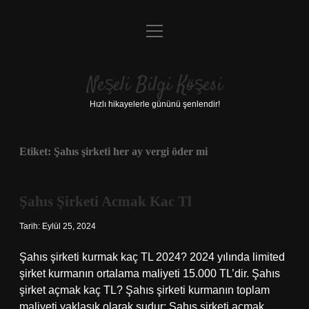
menüyü
Anasayfa
aç
Gizlilik Politikası
Neşeli Bilgi Köşesi
Yasal Uyarı
Hızlı hikayelerle gününü şenlendir!
Hakkımızda
Etiket:
Şahıs şirketi her ay vergi öder mi
Şahıs Şirketi Acmak Kac Tl
Tarih: Eylül 25, 2024
Şahıs şirketi kurmak kaç TL 2024? 2024 yılında limited
şirket kurmanın ortalama maliyeti 15.000 TL’dir. Şahıs
şirket açmak kaç TL? Şahıs şirketi kurmanın toplam
maliyeti yaklaşık olarak şudur: Şahıs şirketi açmak