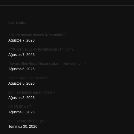
Sidebar
Son Yazılar
Kusura bakma demek özür müdür ?
Ağustos 7, 2026
KYK kredisi 12 ay boyunca mı veriliyor ?
Ağustos 7, 2026
Davaro filmi Buda Geçer şarkısını kim söylüyor ?
Ağustos 6, 2026
Aven boykot ürünü mü ?
Ağustos 5, 2026
Altın saklamak haram mıdır ?
Ağustos 3, 2026
A3 35-50 mi ?
Ağustos 3, 2026
620 Hesap Ne Çalışır ?
Temmuz 30, 2026