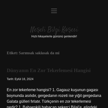
menüyü
Anasayfa
aç
Gizlilik Politikası
Neşeli Bilgi Köşesi
Yasal Uyarı
Hızlı hikayelerle gününü şenlendir!
Hakkımızda
Etiket:
Sarımsak saklasak da mi
Dünyanın En Zor Tekerlemesi Hangisi
Tarih: Eylül 16, 2024
En zor tekerleme hangisi? 1. Gagauz kuşunun gagası
boynunda asılıdır, gergedanın rozeti ise yiğit gergedana
Galata gülleri fırlatır. Türkçenin en zor tekerlemesi
nedir? 1. Babaeskili babacan şekerci Bilal’e, elindeki