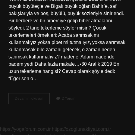
büyük büyüteçle ve Bigalı büyük oğlan Bahir’e, saf
bakışlarıyla ve boş, büyülü, büyük sözleriyle sinirlendi.
Bir berbere ve bir biberciye gelip biber almalarını
söyledi. 2 tane tekerleme söyler misin? Çocuk
tekerlemeleri örnekleri: Acaba sarımsak mı
kullanmalıyız yoksa pipet mi tutmalıyız, yoksa sarımsak
kullanmasak bile zamanı gelecek, o zaman neden
sarımsak kullanmalıyız? madene. Adam madende
badem yedi.Daha fazla makale…•30 Aralık 2019 En
uzun tekerleme hangisi? Cevap olarak şöyle dedi:
“Eğer sen o…
Dünyanın
Devamını okuyun
2 Yorum
En
Zor
Tekerlemesi
Hangisi
https://yogaforum.com.tr
https://ozoglunakliyat.com.tr