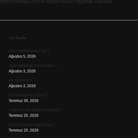
https://memici.com.tr
knight online
nttgame
Sitemap
Sidebar
Son Yazılar
Aven boykot ürünü mü ?
Ağustos 5, 2026
Altın saklamak haram mıdır ?
Ağustos 3, 2026
A3 35-50 mi ?
Ağustos 3, 2026
620 Hesap Ne Çalışır ?
Temmuz 30, 2026
Trakea hangi epitel ile kaplıdır ?
Temmuz 25, 2026
Kimyon şekeri düşürür mü ?
Temmuz 25, 2026