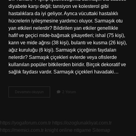
diyabete karşı değil; tansiyon ve kolesterol gibi
hastalıklara da iyi geliyor. Ayrıca vücuttaki hastalıklı
hücrelerin iyileşmesine yardımcı oluyor. Sarmaşık otu
yan etkileri nelerdir? Bildirilen yan etkiler genellikle
hafif ve geçici mide-bağırsak şikayetleri; ishal (75 kişi),
karın ve mide ağrısı (38 kişi), bulantı ve kusma (26 kişi),
ağız kuruluğu (6 kişi). Sarmaşık çiçeğinin faydaları
nelerdir? Sarmaşık çiçekleri evlerde veya ofislerde
kullanılan popüler bitkilerden biridir. Birçok dekoratif ve
sağlık faydası vardır. Sarmaşık çiçekleri havadaki…
Sarmaşık
Devamını okuyun
2 Yorum
Otu
Nedir
https://yogaforum.com.tr
https://ozoglunakliyat.com.tr
https://memici.com.tr
knight online
nttgame
Sitemap