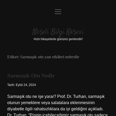
menüyü
Anasayfa
aç
Gizlilik Politikası
Neşeli Bilgi Köşesi
Yasal Uyarı
Hızlı hikayelerle gününü şenlendir!
Hakkımızda
Etiket:
Sarmaşık otu yan etkileri nelerdir
Sarmaşık Otu Nedir
Tarih: Eylül 24, 2024
Sarmaşık otu ne işe yarar? Prof. Dr. Turhan, sarmaşık
otunun yemeklere veya salatalara eklenmesinin
diyabetle ilgili rahatsızlıklara da iyi geldiğini açıkladı.
Dr. Turhan, “Pişirip içebileceğimiz sarmaşık otu sadece