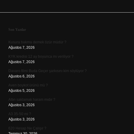
Sidebar
Son Yazılar
Kusura bakma demek özür müdür ?
Ağustos 7, 2026
KYK kredisi 12 ay boyunca mı veriliyor ?
Ağustos 7, 2026
Davaro filmi Buda Geçer şarkısını kim söylüyor ?
Ağustos 6, 2026
Aven boykot ürünü mü ?
Ağustos 5, 2026
Altın saklamak haram mıdır ?
Ağustos 3, 2026
A3 35-50 mi ?
Ağustos 3, 2026
620 Hesap Ne Çalışır ?
Temmuz 30, 2026